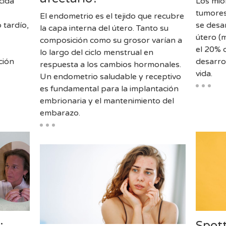
cida
Los mio
tumores
El endometrio es el tejido que recubre
 tardío,
se desa
la capa interna del útero. Tanto su
útero (
composición como su grosor varían a
el 20% 
lo largo del ciclo menstrual en
ción
desarro
respuesta a los cambios hormonales.
vida.
Un endometrio saludable y receptivo
es fundamental para la implantación
embrionaria y el mantenimiento del
embarazo.
:
Spot