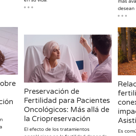
más ava
desean 
sobre
Relac
Preservación de
ferti
Fertilidad para Pacientes
ción
cone
Oncológicos: Más allá de
impa
la Criopreservación
Asist
an
a
El efecto de los tratamientos
Es comú