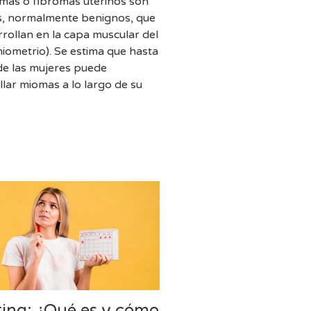
mas o fibromas uterinos son
, normalmente benignos, que
rrollan en la capa muscular del
miometrio). Se estima que hasta
de las mujeres puede
llar miomas a lo largo de su
ting: ¿Qué es y cómo