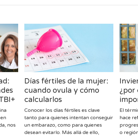
ad:
Días fértiles de la mujer:
Invi
ades
cuando ovula y cómo
¿por 
GTBI+
calcularlos
impo
ina
Conocer los días fértiles es clave
El térm
 en
tanto para quienes intentan conseguir
hace re
ida, nos
un embarazo, como para quienes
progres
desean evitarlo. Más allá de ello,
o regió