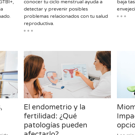
LGTBI+,
conocer tu ciclo menstrual ayuda a
baja tas
la
detectar y prevenir posibles
envejec
nado.
problemas relacionados con tu salud
reproductiva.
,
El endometrio y la
Miom
fertilidad: ¿Qué
Impac
patologías pueden
opci
afectarlo?