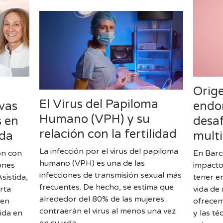
Orige
El Virus del Papiloma
ivas
endom
Humano (VPH) y su
s en
desa
relación con la fertilidad
ida
multi
La infección por el virus del papiloma
ón con
En Barc
humano (VPH) es una de las
iones
impacto
infecciones de transmisión sexual más
sistida,
tener en
frecuentes. De hecho, se estima que
rta
vida de 
alrededor del 80% de las mujeres
 en
ofrecem
contraerán el virus al menos una vez
tida en
y las té
en su vida.