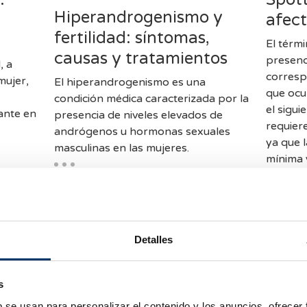
Hiperandrogenismo y
afect
fertilidad: síntomas,
El térmi
causas y tratamientos
presenc
, a
corresp
mujer,
El hiperandrogenismo es una
que ocu
condición médica caracterizada por la
el sigu
ante en
presencia de niveles elevados de
requier
andrógenos u hormonas sexuales
ya que 
masculinas en las mujeres.
mínima 
interior.
Detalles
s
b se usan para personalizar el contenido y los anuncios, ofrecer