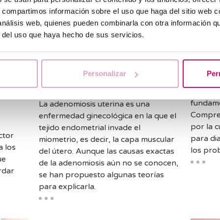
s, compartimos información sobre el uso que haga del sitio web 
 análisis web, quienes pueden combinarla con otra información q
r del uso que haya hecho de sus servicios.
La cl
Adenomiosis uterina:
para 
qué es, síntomas y
y
LH, 
Personalizar
Per
opciones de tratamiento
esde
Las hor
fundamen
La adenomiosis uterina es una
Compren
enfermedad ginecológica en la que el
por la c
tejido endometrial invade el
ctor
para di
miometrio, es decir, la capa muscular
a los
los pro
del útero. Aunque las causas exactas
ue
de la adenomiosis aún no se conocen,
rdar
se han propuesto algunas teorías
para explicarla.