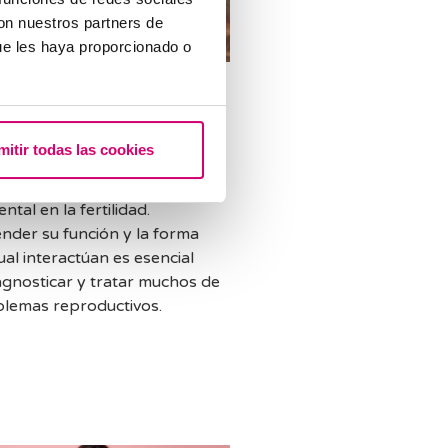
con nuestros partners de
ue les haya proporcionado o
ave de las hormonas
la fertilidad: FSH,
Progesterona y AMH
mitir todas las cookies
monas tienen un papel
tal en la fertilidad.
der su función y la forma
ual interactúan es esencial
agnosticar y tratar muchos de
blemas reproductivos.