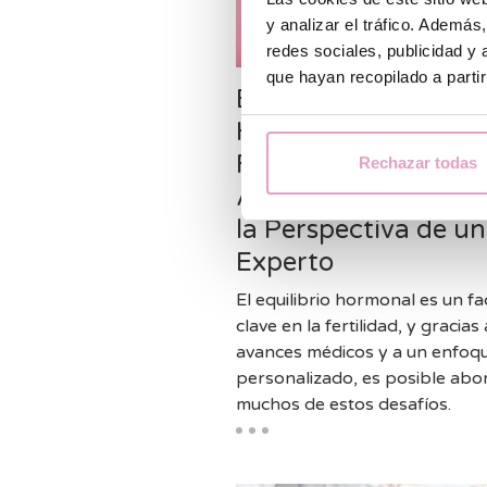
y analizar el tráfico. Ademá
redes sociales, publicidad y
que hayan recopilado a parti
El Impacto de las
Hormonas en la
Fertilidad: Consejos 
Rechazar todas
Avances Médicos d
la Perspectiva de un
Experto
El equilibrio hormonal es un fa
clave en la fertilidad, y gracias 
avances médicos y a un enfoq
personalizado, es posible abo
muchos de estos desafíos.