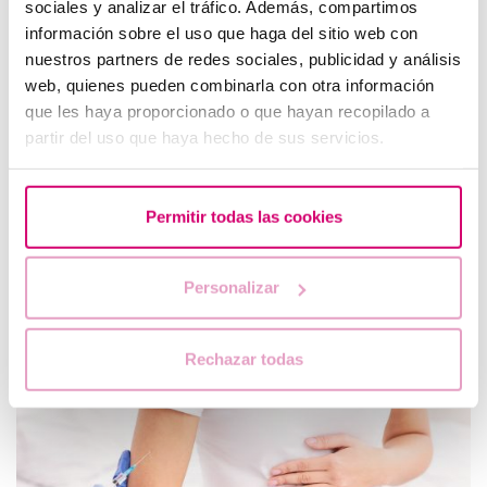
sociales y analizar el tráfico. Además, compartimos
información sobre el uso que haga del sitio web con
nuestros partners de redes sociales, publicidad y análisis
web, quienes pueden combinarla con otra información
que les haya proporcionado o que hayan recopilado a
partir del uso que haya hecho de sus servicios.
Permitir todas las cookies
¿Influye la contaminación en la fertilidad?
Os contamos si está relacionado el aumento de
Personalizar
contaminación ambiental con consecuencias reales sobre la
fertilidad femenina y masculina. ¡Infórmate!
Rechazar todas