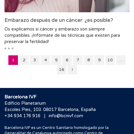
Embarazo después de un cáncer: ¿es posible?
Os explicamos si cáncer y embarazo son siempre
compatibles. ¡Infórmate de las técnicas que existen para
preservar la fertilidad!
Página
Página
Página
Página
Página
Página
Página
Página
Página
1
2
3
4
5
6
7
8
9
10
…
Página
Página
16
2
Barcelona IVF
Edificio Planetarium
Escoles Pies, 103. 08017 Barcelona, España
|
+34 934 176 916
info@bcnivf.com
Barcelona IVF es un Centro Sanitario homologado por la
Generalitat de Catalunya autorizado como Centro de