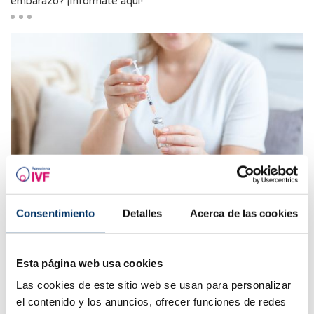
embarazo? ¡Infórmate aquí!
FIV: ¿estimulación suave o fuerte?
Consentimiento
Detalles
Acerca de las cookies
¿En qué consiste la estimulación ovárica?, ¿qué diferencias
hay entre una estimulación suave o una clásica? ¡Aquí te lo
contamos!
Esta página web usa cookies
Las cookies de este sitio web se usan para personalizar
el contenido y los anuncios, ofrecer funciones de redes