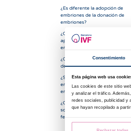
¿Es diferente la adopción de
embriones de la donación de
embriones?
¿Qué criterios de selección se
aplican para la donación de
embriones?
Consentimiento
¿Cómo se sabe si los embriones
de buena calidad?
Esta página web usa cookie
¿Se puede transferir más de un
embrión en una donación de
Las cookies de este sitio we
embriones?
y analizar el tráfico. Ademá
redes sociales, publicidad y
¿Qué se hace con los embrione
que hayan recopilado a parti
sobran en un tratamiento de
fertilidad?
Rechazar todas