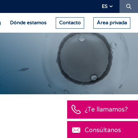
Bu
ES
g
Dónde estamos
Contacto
Área privada
¿Te llamamos?
Consúltanos