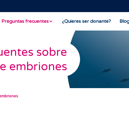
Preguntas frecuentes
¿Quieres ser donante?
Blo
uentes sobre
e embriones
 embriones