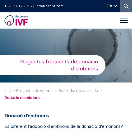
C
CA
+34 934 176 916
info@bcnivf.com
Barcelona
IVF
Preguntes freqüents de donació
d'embrions
Inici
Preguntes freqüents
Reproducció assistida
Donació d'embrions
Donació d'embrions
És diferent l'adopció d'embrions de la donació d'embrions?