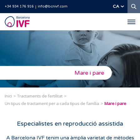
C
CA
+34 934 176 916
info@bcnivf.com
Barcelona
IVF
Mare i pare
Inici
Tractaments de fertilitat
Un tipus de tractament per a cada tipus de família
Mare i pare
Especialistes en reproducció assistida
A Barcelona IVF tenim una àmplia varietat de mètodes