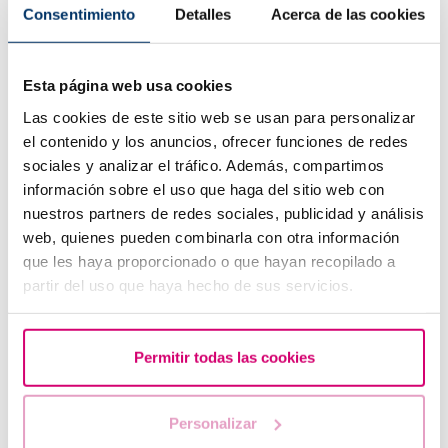
que junts trobarem l’opció perfecta per a tu,
Consentimiento
Detalles
Acerca de las cookies
duent a terme un estudi detallat del teu cas si
fos necessari.
Esta página web usa cookies
Las cookies de este sitio web se usan para personalizar
Potser t’interessa conèixer més…
el contenido y los anuncios, ofrecer funciones de redes
sociales y analizar el tráfico. Además, compartimos
información sobre el uso que haga del sitio web con
nuestros partners de redes sociales, publicidad y análisis
web, quienes pueden combinarla con otra información
que les haya proporcionado o que hayan recopilado a
partir del uso que haya hecho de sus servicios.
Permitir todas las cookies
Reproducció assistida
Personalizar
Fecundació in vitro: Passos i indicacions