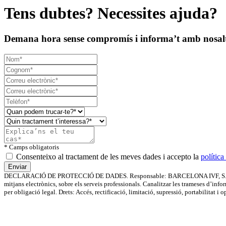
Tens dubtes? Necessites ajuda?
Demana hora sense compromís i informa’t amb nosal
* Camps obligatoris
Consenteixo al tractament de les meves dades i accepto la
política
DECLARACIÓ DE PROTECCIÓ DE DADES. Responsable: BARCELONA IVF, S.L.P. Finalita
mitjans electrònics, sobre els serveis professionals. Canalitzar les trameses d’inf
per obligació legal. Drets: Accés, rectificació, limitació, supressió, portabilitat i 