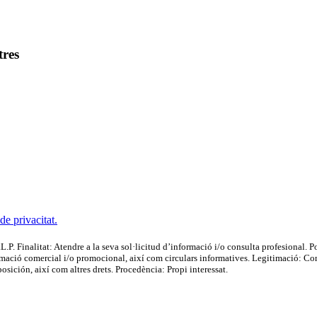
tres
 de privacitat.
t: Atendre a la seva sol·licitud d’informació i/o consulta profesional. Posar-
ormació comercial i/o promocional, així com circulars informatives. Legitimació: Cons
oposición, així com altres drets. Procedència: Propi interessat.