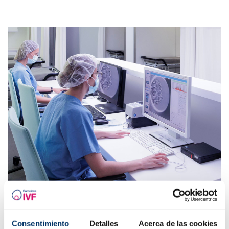
Quins avantatges ofereix iDAScore en
Consentimiento
Detalles
Acerca de las cookies
comparació amb l’avaluació manual?