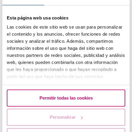
L’avaluació manual està subjecta a variabilitat entre
Esta página web usa cookies
observadors. iDAScore proporciona una
classificació objectiva i estandarditzada basada en
Las cookies de este sitio web se usan para personalizar
l’anàlisi automatitzada de grans volums de dades.
el contenido y los anuncios, ofrecer funciones de redes
Diversos estudis han demostrat que la seva
sociales y analizar el tráfico. Además, compartimos
capacitat predictiva és comparable o fins i tot
información sobre el uso que haga del sitio web con
superior a la de l’avaluació manual, fet que el
nuestros partners de redes sociales, publicidad y análisis
converteix en una eina valuosa per optimitzar els
web, quienes pueden combinarla con otra información
tractaments de fertilitat.
que les haya proporcionado o que hayan recopilado a
partir del uso que haya hecho de sus servicios.
Permitir todas las cookies
Personalizar