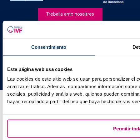
Treballa amb nosaltres
Facebook
Instagram
Youtube
TikTok
Twitter
Avís legal
Consentimiento
Det
Política de cookies
Política de privacitat
Política de qualitat
Esta página web usa cookies
Las cookies de este sitio web se usan para personalizar el c
analizar el tráfico. Además, compartimos información sobre 
sociales, publicidad y análisis web, quienes pueden combina
hayan recopilado a partir del uso que haya hecho de sus serv
Permitir tod