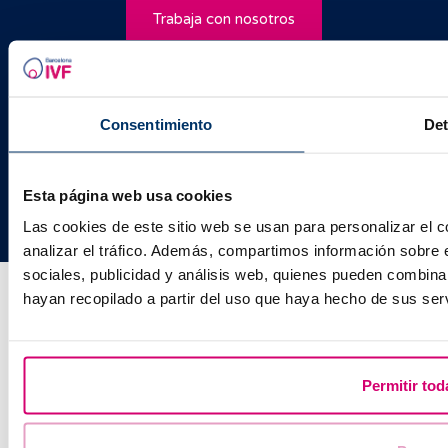
Trabaja con nosotros
Facebook
Instagram
Youtube
TikTok
Twitter
Aviso legal
Consentimiento
Det
Política de cookies
Política de privacidad
Política de calidad
Esta página web usa cookies
Las cookies de este sitio web se usan para personalizar el c
analizar el tráfico. Además, compartimos información sobre 
sociales, publicidad y análisis web, quienes pueden combina
hayan recopilado a partir del uso que haya hecho de sus serv
Permitir tod