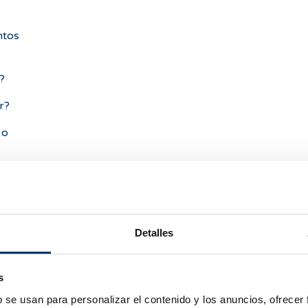
ntos
?
r?
 o
r mi
ar
Detalles
e la
s
b se usan para personalizar el contenido y los anuncios, ofrecer