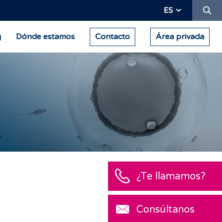
Bu
ES
g
Dónde estamos
Contacto
Área privada
¿Te llamamos?
Consúltanos