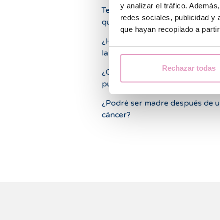
y analizar el tráfico. Ademá
Tengo útero invertido, ¿Puedo
redes sociales, publicidad y
quedarme embarazada?
que hayan recopilado a parti
¿Hay alimentos que pueden mej
la ovulación?
Rechazar todas
¿Qué tratamientos farmacológi
pueden afectar mi fertilidad?
¿Podré ser madre después de 
cáncer?