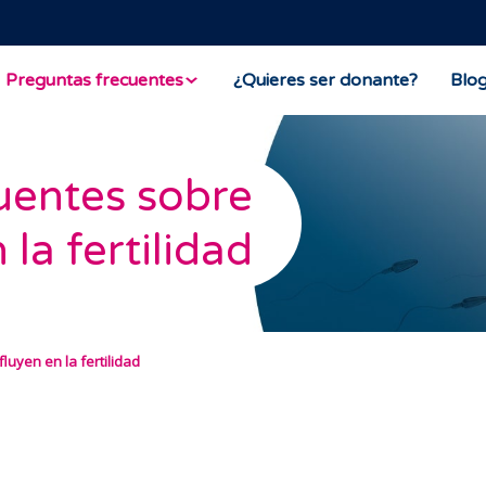
Preguntas frecuentes
¿Quieres ser donante?
Blo
uentes sobre
 la fertilidad
luyen en la fertilidad