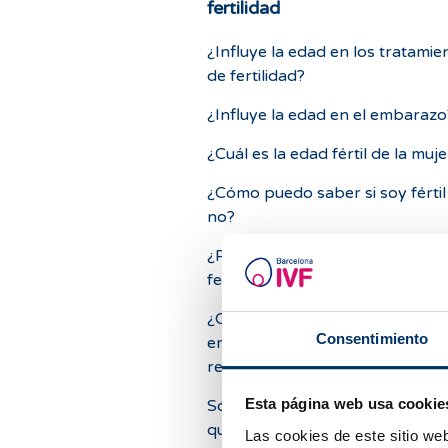
fertilidad
¿Influye la edad en los tratamie
de fertilidad?
¿Influye la edad en el embarazo
¿Cuál es la edad fértil de la muje
¿Cómo puedo saber si soy fértil
no?
¿Puedo hacer algo para mejora
fertilidad de forma natural?
¿Cuándo es más probable qued
Consentimiento
embarazada, antes o después d
regla?
Esta página web usa cookie
Sólo tengo una trompa, ¿Puedo
quedarme embarazada?
Las cookies de este sitio we