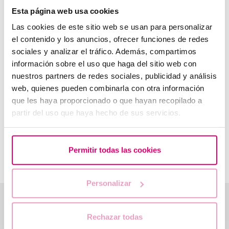
Esta página web usa cookies
¿Qué es el test EMMA?
Las cookies de este sitio web se usan para personalizar
¿Qué diferencias hay entre el test EMMA y el cultivo
el contenido y los anuncios, ofrecer funciones de redes
microbiano tradicional?
sociales y analizar el tráfico. Además, compartimos
¿Cuándo está indicado el test EMMA?
información sobre el uso que haga del sitio web con
¿Qué resultados ofrece y cuánto tardan los resultados del
nuestros partners de redes sociales, publicidad y análisis
test EMMA?
web, quienes pueden combinarla con otra información
que les haya proporcionado o que hayan recopilado a
¿Qué es el test de ALICE?
partir del uso que haya hecho de sus servicios.
¿Cuándo está indicado el test ALICE?
¿Qué resultados ofrece y cuánto tardan los resultados del
test ALICE?​
Permitir todas las cookies
¿Qué es el test EndomeTRIO y cuándo realizarlo?
Personalizar
Te ayudamos a resolver tus dudas
Rechazar todas