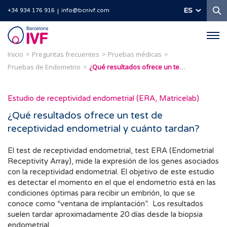
B
ES
+34 934 176 916
info@bcnivf.com
Barcelona
IVF
Inicio
Preguntas frecuentes
Pruebas médicas
Pruebas de Endometrio
¿Qué resultados ofrece un test de receptividad endometrial y cuánto tardan?
Estudio de receptividad endometrial (ERA, Matricelab)
¿Qué resultados ofrece un test de
receptividad endometrial y cuánto tardan?
El test de receptividad endometrial, test ERA (Endometrial
Receptivity Array), mide la expresión de los genes asociados
con la receptividad endometrial. El objetivo de este estudio
es detectar el momento en el que el endometrio está en las
condiciones óptimas para recibir un embrión, lo que se
conoce como “ventana de implantación”. Los resultados
suelen tardar aproximadamente 20 días desde la biopsia
endometrial.