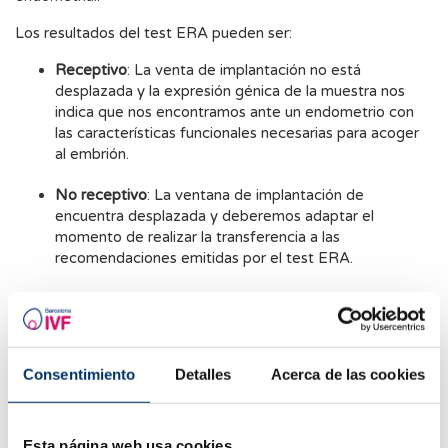
Los resultados del test ERA pueden ser:
Receptivo
: La venta de implantación no está
desplazada y la expresión génica de la muestra nos
indica que nos encontramos ante un endometrio con
las características funcionales necesarias para acoger
al embrión.
No receptivo
: La ventana de implantación de
encuentra desplazada y deberemos adaptar el
momento de realizar la transferencia a las
recomendaciones emitidas por el test ERA.
El test ERA se realiza simulando un ciclo de transferencia, de
tal manera que constará de las siguiente fases:
Fase 1: Preparación del endometrio, a través de la
Consentimiento
Detalles
Acerca de las cookies
administración de estrógenos y progesterona.
Fase 2: Biopsia endometrial. La muestra de tejido se
recogerá en el momento del ciclo que se
correspondería con el momento de la transferencia
Esta página web usa cookies