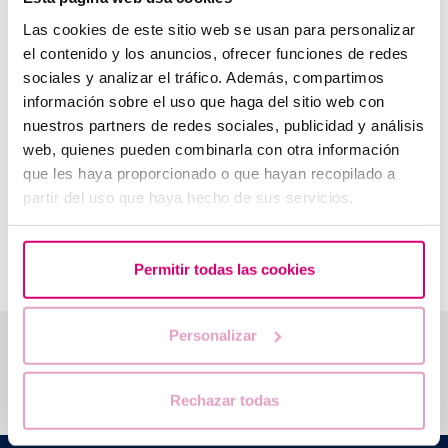
embrionaria.
Las cookies de este sitio web se usan para personalizar
Fase 3: La muestra se analiza en el laboratorio
el contenido y los anuncios, ofrecer funciones de redes
mediante secuenciación masiva.
sociales y analizar el tráfico. Además, compartimos
Se recomienda la realización del test ERA:
información sobre el uso que haga del sitio web con
nuestros partners de redes sociales, publicidad y análisis
En fallos recurrentes de implantación con embriones
web, quienes pueden combinarla con otra información
de buena calidad.
que les haya proporcionado o que hayan recopilado a
Aunque existe todavía controversia respecto la validez de
partir del uso que haya hecho de sus servicios.
este test. En casos seleccionados puede ayudar a
personalizar el momento óptimo en el que realizar la
transferencia embrionaria.
Permitir todas las cookies
Personalizar
Te ayudamos a resolver tus dudas
Rechazar todas