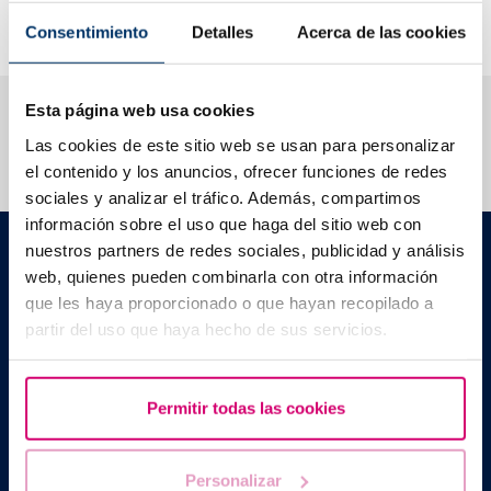
métodos tradicionales de histerosalpingografía convencional
(HSG) y laparoscopia?
Consentimiento
Detalles
Acerca de las cookies
Te ayudamos a resolver tus dudas
Esta página web usa cookies
Las cookies de este sitio web se usan para personalizar
el contenido y los anuncios, ofrecer funciones de redes
sociales y analizar el tráfico. Además, compartimos
información sobre el uso que haga del sitio web con
Barcelona IVF
nuestros partners de redes sociales, publicidad y análisis
Edificio Planetarium
web, quienes pueden combinarla con otra información
Escoles Pies, 103. 08017 Barcelona, España
que les haya proporcionado o que hayan recopilado a
|
+34 934 176 916
info@bcnivf.com
partir del uso que haya hecho de sus servicios.
Barcelona IVF es un Centro Sanitario homologado por la
Generalitat de Catalunya autorizado como Centro de
Reproducción Humana Asistida con el código nº E08050604
Permitir todas las cookies
Personalizar