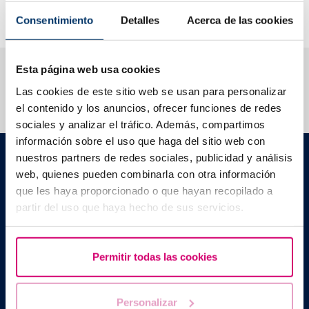
traditional methods like conventional hysterosalpingography
(HSG) or laparoscopy?
Consentimiento
Detalles
Acerca de las cookies
We help you answer your questions
Esta página web usa cookies
Las cookies de este sitio web se usan para personalizar
el contenido y los anuncios, ofrecer funciones de redes
sociales y analizar el tráfico. Además, compartimos
información sobre el uso que haga del sitio web con
Barcelona IVF
nuestros partners de redes sociales, publicidad y análisis
Planetarium Building
web, quienes pueden combinarla con otra información
Escoles Pies, 103. 08017 Barcelona, Spain
que les haya proporcionado o que hayan recopilado a
|
+34 934 176 916
info@bcnivf.com
partir del uso que haya hecho de sus servicios.
Barcelona IVF is a Healthcare Centre approved by the Generalitat
of Catalonia and authorized to operate as a Human Assisted
Reproduction Centre with code no. E08050604
Permitir todas las cookies
Personalizar