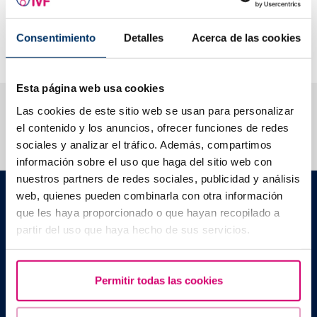
performed on donors and what is it for?
What is genetic matching and when is it applied?
Consentimiento
Detalles
Acerca de las cookies
Is there a maximum number of times to donate?
Esta página web usa cookies
We help you answer your questions
Las cookies de este sitio web se usan para personalizar
el contenido y los anuncios, ofrecer funciones de redes
sociales y analizar el tráfico. Además, compartimos
información sobre el uso que haga del sitio web con
nuestros partners de redes sociales, publicidad y análisis
Barcelona IVF
web, quienes pueden combinarla con otra información
Planetarium Building
que les haya proporcionado o que hayan recopilado a
Escoles Pies, 103. 08017 Barcelona, Spain
partir del uso que haya hecho de sus servicios.
|
+34 934 176 916
info@bcnivf.com
Barcelona IVF is a Healthcare Centre approved by the Generalitat
of Catalonia and authorized to operate as a Human Assisted
Permitir todas las cookies
Reproduction Centre with code no. E08050604