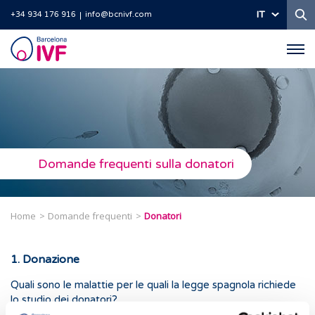
Ri
IT
+34 934 176 916
info@bcnivf.com
Barcelona
IVF
Domande frequenti sulla donatori
Home
Domande frequenti
Donatori
1. Donazione
Quali sono le malattie per le quali la legge spagnola richiede
lo studio dei donatori?