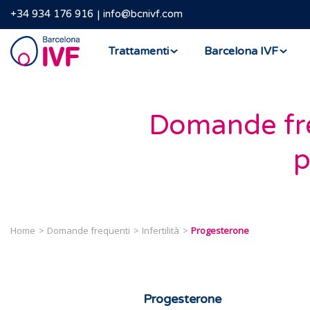
+34 934 176 916
info@bcnivf.com
Barcelona
Trattamenti
Barcelona IVF
IVF
Domande fre
p
Home
Domande frequenti
Infertilità
Progesterone
Progesterone