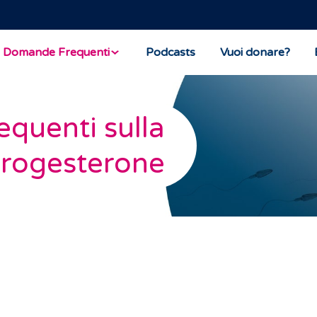
Domande Frequenti
Podcasts
Vuoi donare?
quenti sulla
rogesterone