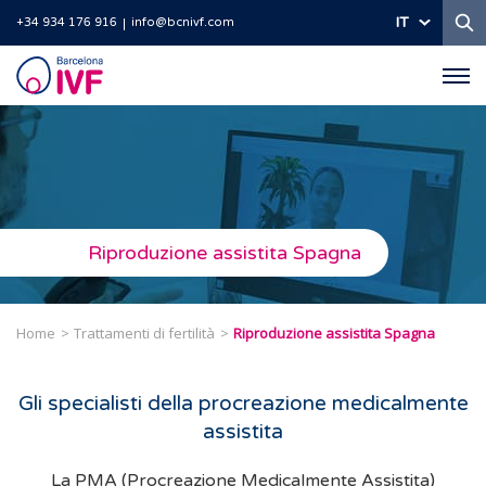
Ri
IT
+34 934 176 916
info@bcnivf.com
Barcelona
IVF
Riproduzione assistita Spagna
Home
Trattamenti di fertilità
Riproduzione assistita Spagna
Gli specialisti della procreazione medicalmente
assistita
La PMA (Procreazione Medicalmente Assistita)