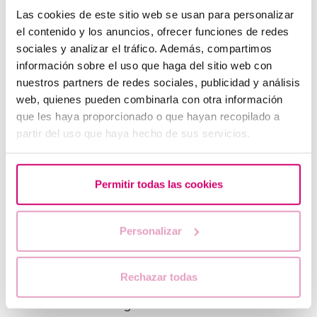
Las cookies de este sitio web se usan para personalizar
el contenido y los anuncios, ofrecer funciones de redes
Donazione di ovociti
sociales y analizar el tráfico. Además, compartimos
información sobre el uso que haga del sitio web con
La clínica Barcelona IVF offre alle proprie e ai
nuestros partners de redes sociales, publicidad y análisis
propri pazienti trattamenti di fecondazione in
web, quienes pueden combinarla con otra información
vitro che comprendono la ricezione di ovociti di
que les haya proporcionado o que hayan recopilado a
donatrice, garantendo in ogni momento i migliori
partir del uso que haya hecho de sus servicios.
risultati ed elevati livelli di qualità.
Permitir todas las cookies
Donazione di embrioni
La donazione di embrioni o embriodonazione è un
Personalizar
trattamento di procreazione medicalmente
assistita in cui la paziente riceve embrioni donati
da coppie che non desiderano avere altri figli.
Rechazar todas
Il trasferimento degli embrioni donati richiede