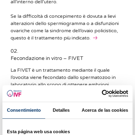
all’interno dell’utero.
Se la difficoltà di concepimento è dovuta a lievi
alterazioni dello spermiogramma o a disfunzioni
ovariche come la sindrome dell’ovaio policistico,
questo è il trattamento più indicato.
Fecondazione in vitro – FIVET
La FIVET è un trattamento mediante il quale
l’ovocita viene fecondato dallo spermatozoo in
laboratorio allo scopo di ottenere embrioni
migliori da trasferire in utero.
È l’opzione più efficace in caso di insuccesso di
Consentimiento
Detalles
Acerca de las cookies
altri trattamenti per la fertilità, oppure in caso di
endometriosi, lesioni o assenza delle tube di
Falloppio o gravi problemi di qualità dello sperma.
Esta página web usa cookies