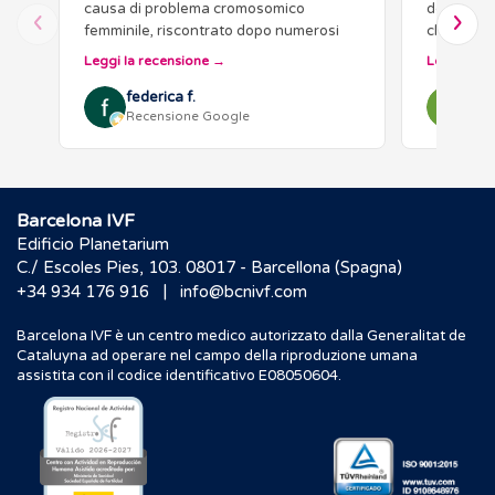
causa di problema cromosomico
deciderci
femminile, riscontrato dopo numerosi
cliniche d
aborti in Italia. Da subito abbiamo
informati 
Leggi la recensione
Leggi la r
ottenuto informazioni chiare…
differenza
federica f.
Ely
Recensione Google
Rec
Barcelona IVF
Edificio Planetarium
C./ Escoles Pies, 103. 08017 - Barcellona (Spagna)
|
+34 934 176 916
info@bcnivf.com
Barcelona IVF è un centro medico autorizzato dalla Generalitat de
Cataluyna ad operare nel campo della riproduzione umana
assistita con il codice identificativo E08050604.