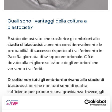
Quali sono i vantaggi della coltura a
blastocisti?
È stato dimostrato che trasferire gli embrioni allo
stadio di blastocisti
aumenta considerevolmente le
probabilità di successo rispetto al trasferimento in
2a o 3a giornata di sviluppo embrionale. Ciò è
dovuto alla migliore selezione degli embrioni che
verranno trasferiti.
Di solito non tutti gli embrioni arrivano allo stadio di
blastocisti,
perché non tutti sono di qualità
sufficiente per produrre una gravidanza. Invece,
gli
embrioni che raggiungono lo stadio di blastocisti (in
5a giornata) in laboratorio hanno maggiori
probabilità di dare luogo a una gestazione.