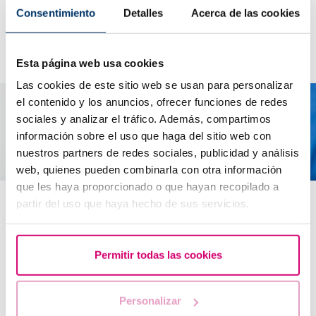
Consentimiento
Detalles
Acerca de las cookies
Esta página web usa cookies
Las cookies de este sitio web se usan para personalizar
el contenido y los anuncios, ofrecer funciones de redes
sociales y analizar el tráfico. Además, compartimos
información sobre el uso que haga del sitio web con
nuestros partners de redes sociales, publicidad y análisis
web, quienes pueden combinarla con otra información
Trasferimento e congelamento dei
que les haya proporcionado o que hayan recopilado a
blastocisti
partir del uso que haya hecho de sus servicios.
Quanti embrioni allo stadio di blastocisti devono
essere trasferiti?
Permitir todas las cookies
La coltura a blastocisti permette di selezionare gli
embrioni con un maggior potenziale d’impianto: in
Personalizar
questo modo è possibile adottare un approccio