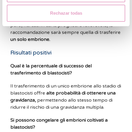
più conservatore nella scelta del numero di
embrioni da trasferire. Il
numero viene stabilito in
Rechazar todas
funzione della cartella clinica di ogni paziente;
però, nei casi in cui la prognosi è favorevole, la
raccomandazione sarà sempre quella di trasferire
un solo embrione.
Risultati positivi
Qual è la percentuale di successo del
trasferimento di blastocisti?
Il trasferimento di un unico embrione allo stadio di
blastocisti offre
alte probabilità di ottenere una
gravidanza,
permettendo allo stesso tempo di
ridurre il rischio di una gravidanza multipla.
Si possono congelare gli embrioni coltivati a
blastocisti?