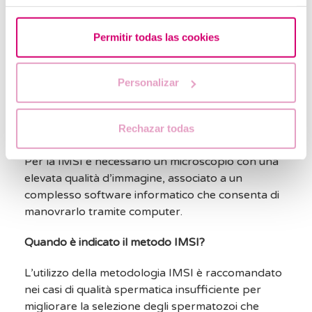
La IMSI consiste nell’iniezione intracitoplasmatica
Permitir todas las cookies
di spermatozoi morfologicamente selezionati. A
differenza della ICSI, con questa tecnica la
selezione degli spermatozoi si esegue a 8000
Personalizar
ingrandimenti, il che permette di scegliere i migliori
spermatozoi, incrementando in maniera
Rechazar todas
significativa le possibilità di successo.
Per la IMSI è necessario un microscopio con una
elevata qualità d’immagine, associato a un
complesso software informatico che consenta di
manovrarlo tramite computer.
Quando è indicato il metodo IMSI?
L’utilizzo della metodologia IMSI è raccomandato
nei casi di qualità spermatica insufficiente per
migliorare la selezione degli spermatozoi che