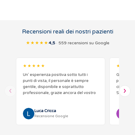
Recensioni reali dei nostri pazienti
★★★★★
4,5
· 559 recensioni su Google
★★★★★
★★★★
Un' esperienza positiva sotto tutti i
Grazie pe
punti di vista, il personale è sempre
percorso p
gentile, disponibile e soprattutto
ci ha perm
professionale, grazie ancora del vostro
Sogno di d
aiuto ❤️
Profession
sensibilità
Luca Cricca
Glor
Recensione Google
Rec