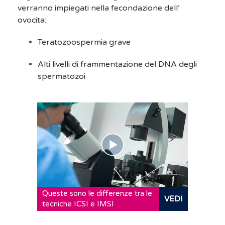
verranno impiegati nella fecondazione dell’
ovocita:
Teratozoospermia grave
Alti livelli di frammentazione del DNA degli
spermatozoi
Queste sono le differenze tra le
VEDI
tecniche ICSI e IMSI