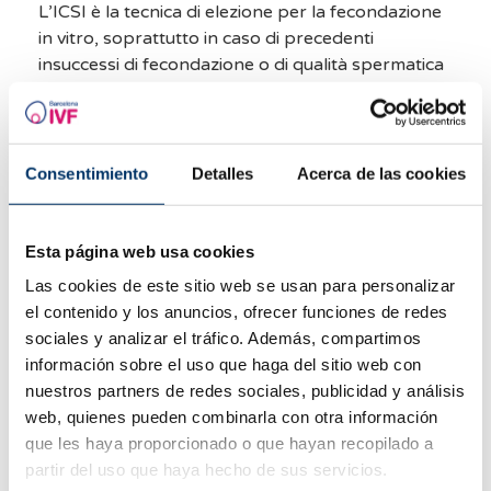
L’ICSI è la tecnica di elezione per la fecondazione
in vitro, soprattutto in caso di precedenti
insuccessi di fecondazione o di qualità spermatica
insufficiente.
Consentimiento
Detalles
Acerca de las cookies
Esta página web usa cookies
Las cookies de este sitio web se usan para personalizar
el contenido y los anuncios, ofrecer funciones de redes
sociales y analizar el tráfico. Además, compartimos
In che cosa consiste la tecnica
información sobre el uso que haga del sitio web con
della microiniezione
VEDI
nuestros partners de redes sociales, publicidad y análisis
intracitoplasmatica degli
spermatozoi.
web, quienes pueden combinarla con otra información
que les haya proporcionado o que hayan recopilado a
partir del uso que haya hecho de sus servicios.
Cos’è la IMSI?