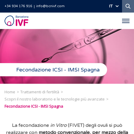
Ri
IT
+34 934 176 916
info@bcnivf.com
Barcelona
IVF
Fecondazione ICSI - IMSI Spagna
Home
Trattamenti di fertilità
Scopri il nostro laboratorio e le tecnologie più avanzate
Fecondazione ICSI - IMSI Spagna
La fecondazione
in Vitro
(FIVET) degli ovuli si può
realizzare con
metodo convenzionale, per mezzo della