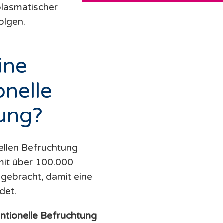
plasmatischer
olgen.
ine
onelle
ung?
ellen Befruchtung
mit über 100.000
 gebracht, damit eine
det.
ntionelle Befruchtung