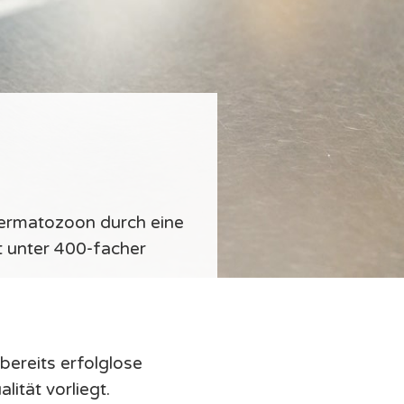
Spermatozoon durch eine
gt unter 400-facher
ereits erfolglose
tät vorliegt.