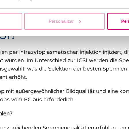
r über die Technik der ‚intracytoplasmatische Spermieninje
Personalizar
Per
SI?
n per intrazytoplasmatischer Injektion injiziert, 
ht wurden. Im Unterschied zur ICSI werden die Sp
sgewählt, was die Selektion der besten Spermien 
ant erhöht.
op mit außergewöhnlicher Bildqualität und eine ko
ops vom PC aus erforderlich.
hlen?
er unzureichenden Spermienqualität empfohlen, u