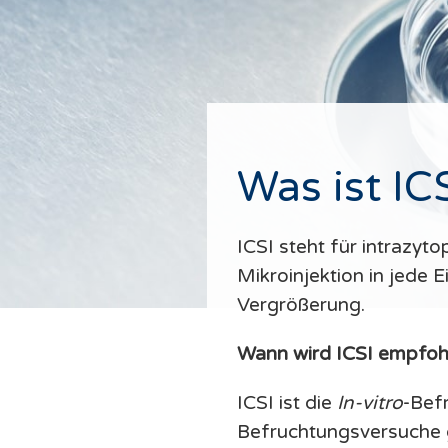
Was ist IC
ICSI steht für intrazyt
Mikroinjektion in jede 
Vergrößerung.
Wann wird ICSI empfoh
ICSI ist die
In-vitro
-Bef
Befruchtungsversuche g