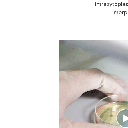
intrazytopla
morph