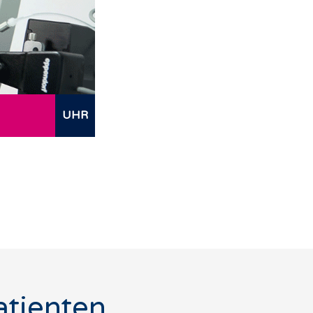
UHR
atienten