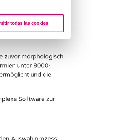
UHR
ktion
mitir todas las cookies
die zuvor morphologisch
ermien unter 8000-
ermöglicht und die
mplexe Software zur
m den Auswahlprozess