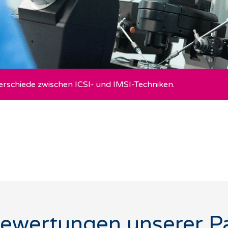
erschiede zwischen ICSI- und IMSI-Techniken.
ewertungen unserer P