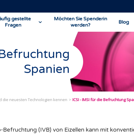
ufig gestellte
Möchten Sie Spenderin
Blog
Fragen
werden?
e Befruchtung
Spanien
nd die neuesten Technologien kennen
ICSI - IMSI für die Befruchtung Sp
ro-Befruchtung (IVB) von Eizellen kann mit konventio