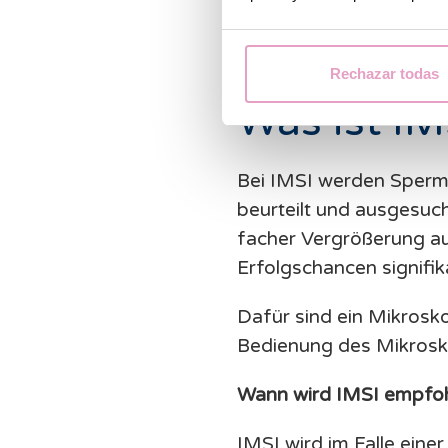
Erfahren Sie meh
Rechazar todas
Was ist IM
Bei IMSI werden Spermie
beurteilt und ausgesuc
facher Vergrößerung au
Erfolgschancen signifik
Dafür sind ein Mikrosk
Bedienung des Mikrosk
Wann wird IMSI empfo
IMSI wird im Falle ein