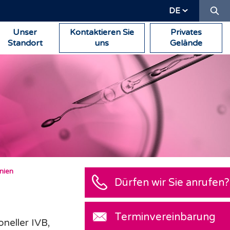
Su
DE
Unser
Kontaktieren Sie
Privates
Standort
uns
Gelände
anien
neller IVB,