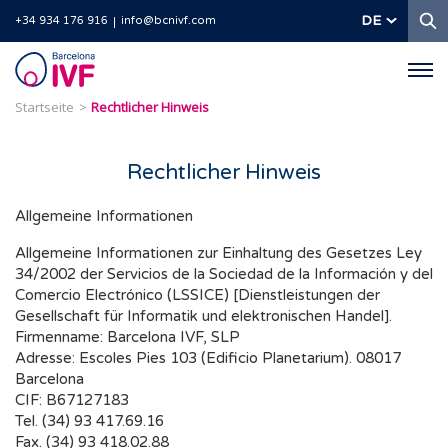
S
DE
+34 934 176 916
info@bcnivf.com
Barcelona
IVF
Startseite
Rechtlicher Hinweis
Rechtlicher Hinweis
Allgemeine Informationen
Allgemeine Informationen zur Einhaltung des Gesetzes Ley
34/2002 der Servicios de la Sociedad de la Información y del
Comercio Electrónico (LSSICE) [Dienstleistungen der
Gesellschaft für Informatik und elektronischen Handel].
Firmenname: Barcelona IVF, SLP
Adresse: Escoles Pies 103 (Edificio Planetarium). 08017
Barcelona
CIF: B67127183
Tel. (34) 93 417.69.16
Fax. (34) 93 418.02.88