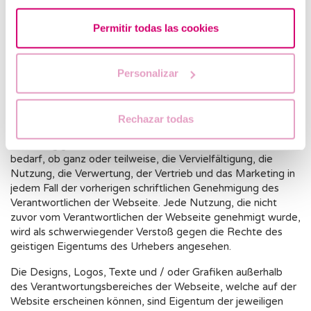
nicht beschränkt auf die Programmierung, das Bearbeiten,
die Zusammenstellung und anderen nötigen Elementen für
Permitir todas las cookies
ihren Betrieb, die Designs, Logos, Texte und / oder
Grafiken, sind Eigentum des Verantwortlich der Webseite,
oder, wenn Sie eine Lizenz haben oder ausdrückliche
Personalizar
Zustimmung der Autoren.
Alle Inhalte der Website sind ausreichend durch die Regeln
des geistigen Eigentums geschützt sowie in öffentlichen
Rechazar todas
Registern registriert.
Unabhängig von dem Zweck, für den sie bestimmt waren,
bedarf, ob ganz oder teilweise, die Vervielfältigung, die
Nutzung, die Verwertung, der Vertrieb und das Marketing in
jedem Fall der vorherigen schriftlichen Genehmigung des
Verantwortlichen der Webseite. Jede Nutzung, die nicht
zuvor vom Verantwortlichen der Webseite genehmigt wurde,
wird als schwerwiegender Verstoß gegen die Rechte des
geistigen Eigentums des Urhebers angesehen.
Die Designs, Logos, Texte und / oder Grafiken außerhalb
des Verantwortungsbereiches der Webseite, welche auf der
Website erscheinen können, sind Eigentum der jeweiligen