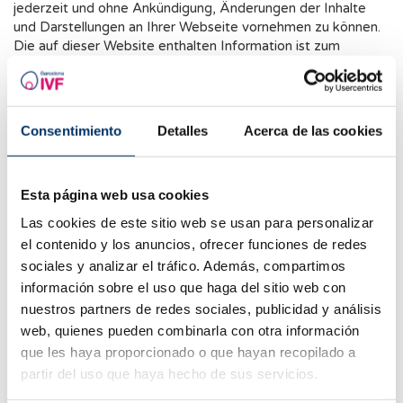
jederzeit und ohne Ankündigung, Änderungen der Inhalte
und Darstellungen an Ihrer Webseite vornehmen zu können.
Die auf dieser Website enthalten Information ist zum
informativen Zweck und gibt in keiner Weise vor, ein Ersatz
für professionelle medizinische Beratung zu sein. Keine der
auf dieser Website veröffentlichten Inhalte soll für die
medizinische Diagnose oder Behandlung verwendet werden.
Consentimiento
Detalles
Acerca de las cookies
Links
Der Verantwortliche der Internetseite stellt den Benutzern
Esta página web usa cookies
Links zur Verfügung, um die Suche nach und den Zugang zu
Las cookies de este sitio web se usan para personalizar
Informationen, Dienstleistungen und anderen relevanten
el contenido y los anuncios, ofrecer funciones de redes
Inhalten im Internet zu erleichtern. Durch die auf dieser
Website aufgelisteten Links können die Benutzer auf andere
sociales y analizar el tráfico. Además, compartimos
Websites von Dritten weitergeleitet werden, über welche
información sobre el uso que haga del sitio web con
der verantwortliche dieser Website der Website keinerlei
nuestros partners de redes sociales, publicidad y análisis
Kontrolle hat.
web, quienes pueden combinarla con otra información
que les haya proporcionado o que hayan recopilado a
Geistiges Eigentum
partir del uso que haya hecho de sus servicios.
Die Webseite, einschließlich des aussagenden Titels, aber ist