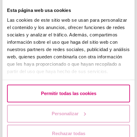
Wann wird die Erhaltung der Fruchtbarkeit: empfohlen?
Wie lange können die Eizellen eingefroren bleiben?
Esta página web usa cookies
Kann die Vitrifikation von Eizellen zu
Las cookies de este sitio web se usan para personalizar
Schwangerschaftsproblemen führen?
el contenido y los anuncios, ofrecer funciones de redes
sociales y analizar el tráfico. Además, compartimos
información sobre el uso que haga del sitio web con
6. Embryonenspende
nuestros partners de redes sociales, publicidad y análisis
Unterscheidet sich die Embryoadoption von der
web, quienes pueden combinarla con otra información
Embryonenspende?
que les haya proporcionado o que hayan recopilado a
Was sind die Auswahlkriterien für eine Embryonenspende?
partir del uso que haya hecho de sus servicios.
Woher weißt man, ob die Embryonen von guter Qualität
sind?
Permitir todas las cookies
Kann bei einer Embryonenspende mehr als ein Embryo
übertragen werden?
Was wird mit den Embryonen gemacht, die bei einer
Personalizar
Fruchtbarkeitsbehandlung übrig bleiben?
Rechazar todas