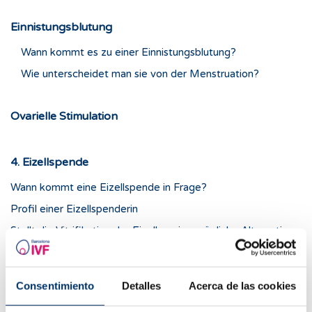
Einnistungsblutung
Wann kommt es zu einer Einnistungsblutung?
Wie unterscheidet man sie von der Menstruation?
Ovarielle Stimulation
4. Eizellspende
Wann kommt eine Eizellspende in Frage?
Profil einer Eizellspenderin
Stellt die Vitrifikation der Eizellen eine mögliche Alternative
zur Eizellspende dar?
Consentimiento
Detalles
Acerca de las cookies
5. Erhaltung der Fruchtbarkeit