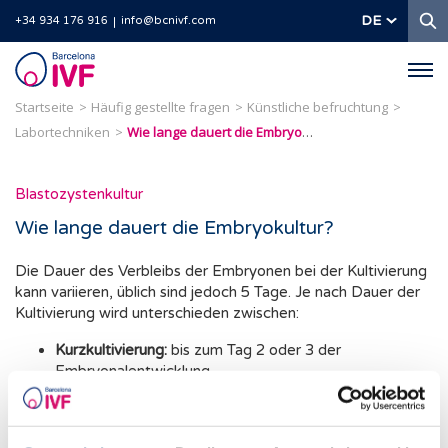
S
DE
+34 934 176 916
info@bcnivf.com
Barcelona
IVF
Startseite
Häufig gestellte fragen
Künstliche befruchtung
Labortechniken
Wie lange dauert die Embryokultur?
Blastozystenkultur
Wie lange dauert die Embryokultur?
Die Dauer des Verbleibs der Embryonen bei der Kultivierung
kann variieren, üblich sind jedoch 5 Tage. Je nach Dauer der
Kultivierung wird unterschieden zwischen:
Kurzkultivierung:
bis zum Tag 2 oder 3 der
Embryonalentwicklung.
Verlängerte Kultivierung:
bis zum Blastozystenstadium
(5.-6. Tag der Entwicklung).