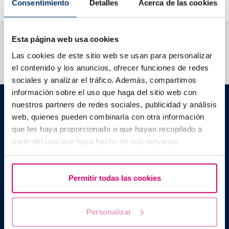
Consentimiento
Detalles
Acerca de las cookies
Wir beantworten Ihre Fragen
Esta página web usa cookies
Las cookies de este sitio web se usan para personalizar
el contenido y los anuncios, ofrecer funciones de redes
sociales y analizar el tráfico. Además, compartimos
información sobre el uso que haga del sitio web con
Barcelona IVF
nuestros partners de redes sociales, publicidad y análisis
C./ Escoles Pies, 103. 08017 - Barcelona (Spanien)
web, quienes pueden combinarla con otra información
|
+34 934 176 916
info@bcnivf.com
que les haya proporcionado o que hayan recopilado a
partir del uso que haya hecho de sus servicios.
Barcelona IVF ist ein von der Generalitat de Catalunya
anerkanntes Gesundheitszentrum und als Zentrum für humane
Reproduktionsmedizin mit der Nummer E08050604 zugelassen.
Permitir todas las cookies
Personalizar