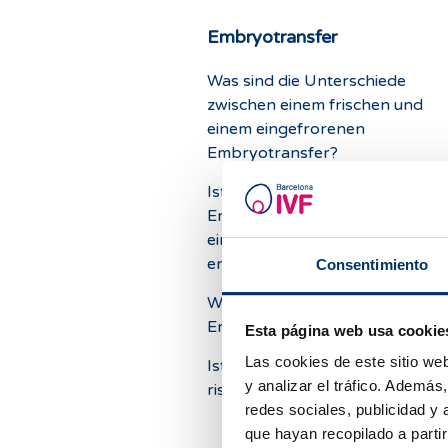
Embryotransfer
Was sind die Unterschiede
zwischen einem frischen und
einem eingefrorenen
Embryotransfer?
Ist es besser, 1 oder 2
Embryonen zu übertragen, um
eine Schwangerschaft zu
erreichen?
Consentimiento
Wie leben eingefrorene
Embryonen?
Esta página web usa cookie
Las cookies de este sitio we
Ist das Einfrieren von Embryon
y analizar el tráfico. Ademá
riskant?
redes sociales, publicidad y
que hayan recopilado a parti