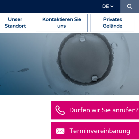
Su
DE
Unser
Kontaktieren Sie
Privates
Standort
uns
Gelände
Dürfen wir Sie anrufen?
Terminvereinbarung