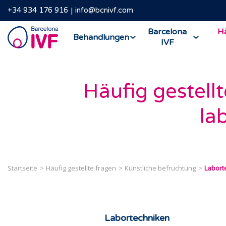
+34 934 176 916
info@bcnivf.com
Barcelona
Barcelona
Hä
Behandlungen
IVF
IVF
Häufig gestell
la
Startseite
Häufig gestellte fragen
Künstliche befruchtung
Labort
Labortechniken