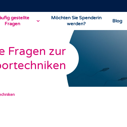
ufig gestellte
Möchten Sie Spenderin
Blog
Fragen
werden?
te Fragen zur
bortechniken
echniken