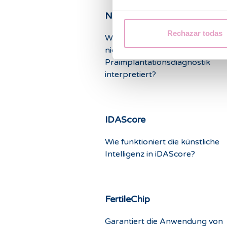
NIPT
Rechazar todas
Wie werden die Ergebnisse der
nicht-invasiven
Präimplantationsdiagnostik
interpretiert?
IDAScore
Wie funktioniert die künstliche
Intelligenz in iDAScore?
FertileChip
Garantiert die Anwendung von