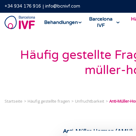
+34 934 176 916
info@bcnivf.com
Barcelona
Barcelona
Hä
Behandlungen
IVF
IVF
Häufig gestellte Fra
müller-
Startseite
Häufig gestellte fragen
Unfruchtbarkeit
Anti-Müller-H
Anti-Müller-Hormon (AMH)