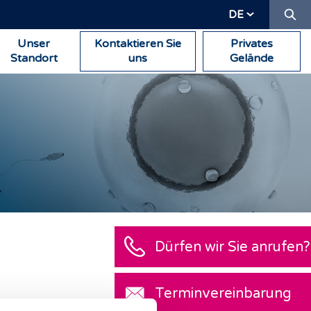
Su
DE
Unser
Kontaktieren Sie
Privates
Standort
uns
Gelände
Dürfen wir Sie anrufen?
Terminvereinbarung