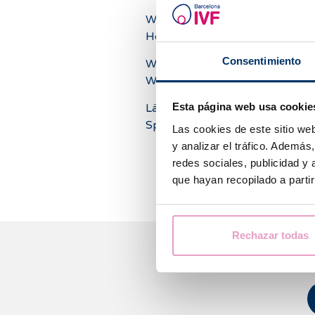
Was passiert, wenn das Anti-Mü
Hormon (AMH) niedrig ist?
Consentimiento
Was bedeutet ein hoher AMH-
Wert?
Esta página web usa cookie
Lässt sich ein niedriger AMH-
Spiegel verbessern?
Las cookies de este sitio we
y analizar el tráfico. Ademá
redes sociales, publicidad y
que hayan recopilado a parti
Rechazar todas