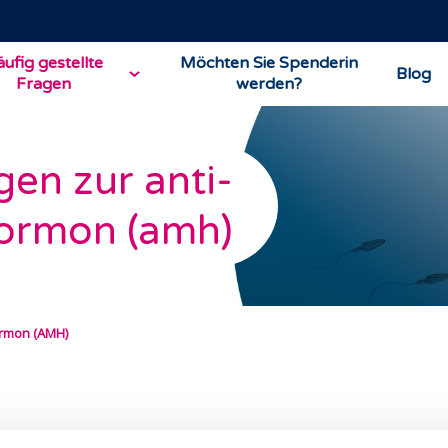
ufig gestellte
Möchten Sie Spenderin
Blog
Fragen
werden?
gen zur anti-
hormon (amh)
ormon (AMH)