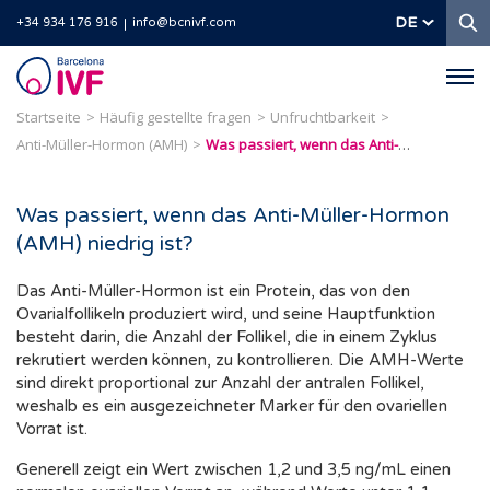
S
DE
+34 934 176 916
info@bcnivf.com
Barcelona
IVF
Startseite
Häufig gestellte fragen
Unfruchtbarkeit
Anti-Müller-Hormon (AMH)
Was passiert, wenn das Anti-Müller-Hormon (AMH) niedrig ist?
Was passiert, wenn das Anti-Müller-Hormon
(AMH) niedrig ist?
Das Anti-Müller-Hormon ist ein Protein, das von den
Ovarialfollikeln produziert wird, und seine Hauptfunktion
besteht darin, die Anzahl der Follikel, die in einem Zyklus
rekrutiert werden können, zu kontrollieren. Die AMH-Werte
sind direkt proportional zur Anzahl der antralen Follikel,
weshalb es ein ausgezeichneter Marker für den ovariellen
Vorrat ist.
Generell zeigt ein Wert zwischen 1,2 und 3,5 ng/mL einen