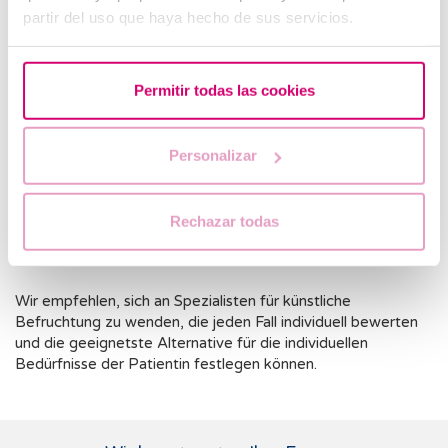
partir del uso que haya hecho de sus servicios.
In-vitro-Fertilisation (IVF):
Dieses Verfahren ermöglicht
die Gewinnung und Befruchtung mehrerer Eizellen in
einem einzigen Zyklus, was die Erfolgschancen erhöht.
Permitir todas las cookies
Eizellspende:
In Fällen sehr niedriger ovarieller Vorräte
ist die Eizellspende eine der besten Alternativen.
Personalizar
Fruchtbarkeitserhaltung:
Für junge Frauen mit
niedrigem AMH-Wert, die eine Schwangerschaft zu
einem späteren Zeitpunkt in Betracht ziehen, wird die
Rechazar todas
Vitrifikation von Eizellen empfohlen, um ihre Optionen
für die Zukunft zu verbessern.
Wir empfehlen, sich an Spezialisten für künstliche
Befruchtung zu wenden, die jeden Fall individuell bewerten
und die geeignetste Alternative für die individuellen
Bedürfnisse der Patientin festlegen können.