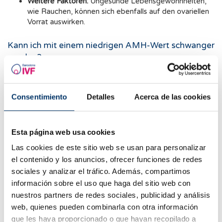
Weitere Faktoren:
Ungesunde Lebensgewohnheiten,
wie Rauchen, können sich ebenfalls auf den ovariellen
Vorrat auswirken.
Kann ich mit einem niedrigen AMH-Wert schwanger
werden?
Ja. AMH zeigt den ovariellen Vorrat an, d.h., wie viele
Eizellen durch eine ovarielle Stimulation gewonnen werden
können. Es ist kein Fruchtbarkeitsanzeiger und ein niedriger
Consentimiento
Detalles
Acerca de las cookies
Wert steht nicht zwangsläufig im Zusammenhang mit
Schwierigkeiten bei einer natürlichen Empfängnis. Dennoch
kann ein niedriger AMH-Wert die Erfolgsrate von
Esta página web usa cookies
assistierten Reproduktionstechniken beeinträchtigen, da
Las cookies de este sitio web se usan para personalizar
weniger Eizellen pro Zyklus zur Verfügung stehen. Zudem
sollten sowohl die Eizellenquantität als auch die
el contenido y los anuncios, ofrecer funciones de redes
Eizellenqualität bewertet werden. Die Eizellenqualität –
sociales y analizar el tráfico. Además, compartimos
entscheidend für die Fruchtbarkeit – hängt vor allem vom
información sobre el uso que haga del sitio web con
Alter der Frau ab.
nuestros partners de redes sociales, publicidad y análisis
web, quienes pueden combinarla con otra información
Zu den in Betracht zu ziehenden Behandlungen für Frauen
que les haya proporcionado o que hayan recopilado a
mit niedrigem ovariellen Vorrat gehören: