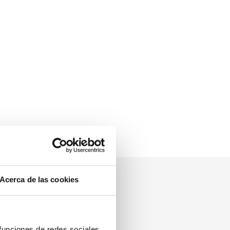
Acerca de las cookies
geführt?
 funciones de redes sociales