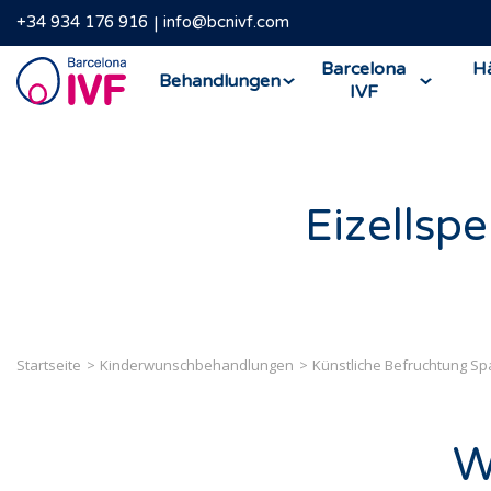
+34 934 176 916
info@bcnivf.com
Barcelona
Barcelona
Hä
Behandlungen
IVF
IVF
Eizellsp
Startseite
Kinderwunschbehandlungen
Künstliche Befruchtung Sp
W