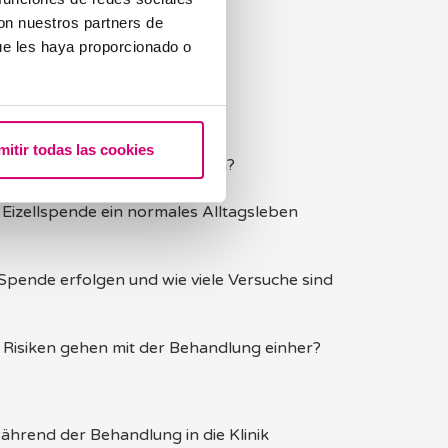
con nuestros partners de
ue les haya proporcionado o
izellspende empfohlen?
mitir todas las cookies
ngen sind vorab erforderlich?
 Eizellspende ein normales Alltagsleben
 sind:
 Spende erfolgen und wie viele Versuche sind
m Versuch, auf natürlichem Wege schwanger zu werden.
ierstöcke auszuschließen.
drologische Untersuchungen erfolgen.
uszuschließen, die den Embryo beeinflussen könnten.
skrankheiten auszuschließen.
Risiken gehen mit der Behandlung einher?
bryonen aufzunehmen. Es ist sinnvoll, den gesamten Prozess nach jedem Zyklus neu zu beurteilen, der keine Schwangerschaft zur Folge hatte, um eventuell zusätzliche Tests zu veranlassen.
während der Behandlung in die Klinik