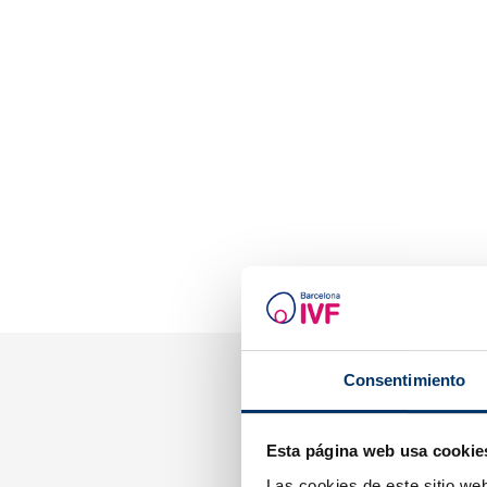
Consentimiento
Esta página web usa cookie
Wie wir
Las cookies de este sitio we