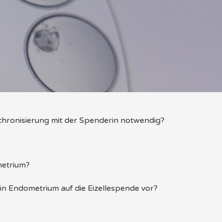
chronisierung mit der Spenderin notwendig?
Patientin gleichzeitig beginnt
etzt werden müssen.
 ist grundlegend für höchste Erfolgschancen.
metrium?
ein Endometrium auf die Eizellespende vor?