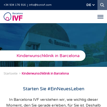
S
DE
+34 934 176 916
info@bcnivf.com
Barcelona
IVF
Kinderwunschklinik in Barcelona
Startseite
Kinderwunschklinik in Barcelona
Starten Sie #EinNeuesLeben
In Barcelona IVF verstehen wir, wie wichtig dieser
Moment, den Sie gerade erleben, für Sie ist. Deshalb