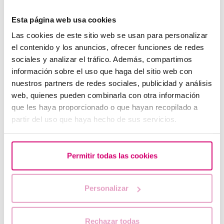
Esta página web usa cookies
Las cookies de este sitio web se usan para personalizar
el contenido y los anuncios, ofrecer funciones de redes
sociales y analizar el tráfico. Además, compartimos
información sobre el uso que haga del sitio web con
nuestros partners de redes sociales, publicidad y análisis
web, quienes pueden combinarla con otra información
que les haya proporcionado o que hayan recopilado a
partir del uso que haya hecho de sus servicios.
Einrichtungen
Es kommt nicht nur darauf an, Wer, Wie und Wann,
Permitir todas las cookies
sondern auch Wo. Barcelona IVF bietet Ihnen
Einrichtungen für höchste Ansprüche in einem
attraktiven Gebäude, dem ehemaligen Planetarium
Personalizar
von Barcelona.
Rechazar todas