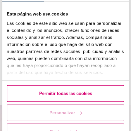
Allgemeine Informationen
Esta página web usa cookies
Las cookies de este sitio web se usan para personalizar
Wann wird das Einfrieren der Eizellen empfohlen?
el contenido y los anuncios, ofrecer funciones de redes
sociales y analizar el tráfico. Además, compartimos
Wie wird das Einfrieren von Eizellen durchgeführt?
información sobre el uso que haga del sitio web con
nuestros partners de redes sociales, publicidad y análisis
Können alle Frauen ihre Eizellen einfrieren lassen?
web, quienes pueden combinarla con otra información
que les haya proporcionado o que hayan recopilado a
Wie lange können die Eizellen eingefroren bleiben?
partir del uso que haya hecho de sus servicios.
Was muss ich tun, wenn ich meine eingefrorenen
Eizellen verwenden möchte?
Permitir todas las cookies
Personalizar