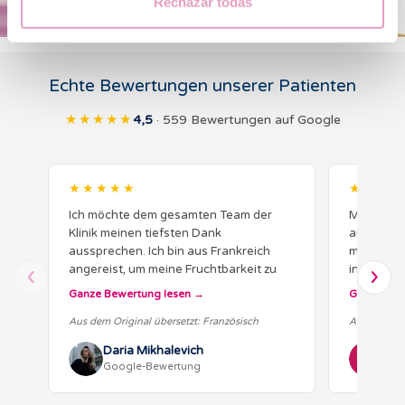
Rechazar todas
Echte Bewertungen unserer Patienten
★★★★★
4,5
· 559 Bewertungen auf Google
★★★★★
★★★★
Ich möchte dem gesamten Team der
Meine Erf
Klinik meinen tiefsten Dank
außergewö
aussprechen. Ich bin aus Frankreich
mich über 
angereist, um meine Fruchtbarkeit zu
informier
erhalten (Eizellen einfrieren zu lassen),
fühlte ic
Ganze Bewertung lesen
Ganze Bew
und meine Erfahrung war von Anfang
Ihre Profe
Aus dem Original übersetzt: Französisch
Aus dem Ori
bis Ende…
Daria Mikhalevich
Nah
Google-Bewertung
Goo