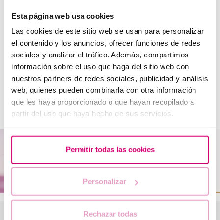
Quan està indicada la congelació d’òvuls?
Esta página web usa cookies
Com es realitza la congelació dels òvuls?
Las cookies de este sitio web se usan para personalizar
el contenido y los anuncios, ofrecer funciones de redes
Poden congelar els seus òvuls totes les dones?
sociales y analizar el tráfico. Además, compartimos
información sobre el uso que haga del sitio web con
Quant de temps poden estar congelats els òvuls?
nuestros partners de redes sociales, publicidad y análisis
web, quienes pueden combinarla con otra información
Què he de fer quan vulgui fer servir els meus òvuls
que les haya proporcionado o que hayan recopilado a
congelats?
partir del uso que haya hecho de sus servicios.
Permitir todas las cookies
Personalizar
Rechazar todas