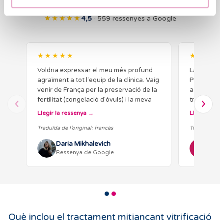
Opinions reals dels nostres pacients
★★★★★
4,5
· 559 ressenyes a Google
★★★★★
★★★★
Voldria expressar el meu més profund
La meva e
agraïment a tot l'equip de la clínica. Vaig
Pancorbo 
venir de França per la preservació de la
acudir per
fertilitat (congelació d'òvuls) i la meva
tractamen
experiència va ser extremadament
del prime
Llegir la ressenya
Llegir la r
positiva de principi a…
millors m
Traduïda de l’original: francès
Traduïda de 
Daria Mikhalevich
Nah
Ressenya de Google
Res
Què inclou el tractament mitjançant vitrificació