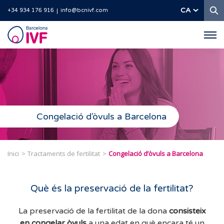
C
CA
+34 934 176 916
info@bcnivf.com
Barcelona
IVF
Congelació d’òvuls a Barcelona
Inici
Tractaments de fertilitat
Congelació d’òvuls a Barcelona
Què és la preservació de la fertilitat?
La preservació de la fertilitat de la dona
consisteix
en congelar òvuls
a una edat en què encara té un