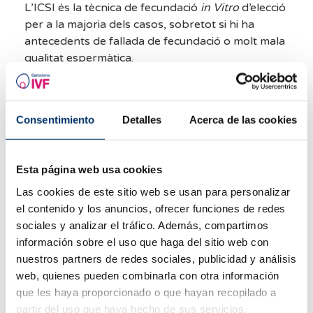
L’ICSI és la tècnica de fecundació
in Vitro
d’elecció
per a la majoria dels casos, sobretot si hi ha
antecedents de fallada de fecundació o molt mala
qualitat espermàtica.
Consentimiento
Detalles
Acerca de las cookies
Esta página web usa cookies
Las cookies de este sitio web se usan para personalizar
el contenido y los anuncios, ofrecer funciones de redes
Coneix en què consisteix la
sociales y analizar el tráfico. Además, compartimos
tècnica de microinjecció
información sobre el uso que haga del sitio web con
VEURE
espermàtica
nuestros partners de redes sociales, publicidad y análisis
intracitoplasmàtica.
web, quienes pueden combinarla con otra información
que les haya proporcionado o que hayan recopilado a
partir del uso que haya hecho de sus servicios.
Què és l’IMSI?