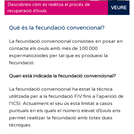
Descobreix cóm es realitza el procés de
VEURE
recuperació d’òvuls.
Què és la fecundació convencional?
La fecundació convencional consisteix en posar en
contacte els òvuls amb més de 100.000
espermatozoides per tal que es produeixi la
fecundació.
Quan està indicada la fecundació convencional?
La fecundació convencional ha estat la tècnica
utilitzada per a la fecundació FIV fins a l’aparició de
l’ICSI. Actualment el seu ús està limitat a casos
puntuals en els quals el número elevat d’òvuls ens
permet realitzar la fecundació amb totes dues
tècniques.