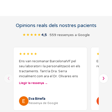
Opinions reals dels nostres pacients
★★★★★
4,5
· 559 ressenyes a Google
★★★★★
★★★★
Ens van recomanar BarcelonaIVF pel
En en el m
seu laboratori i la personalització en els
resultats
tractaments. Tant la Dra. Serra
inicialment com ara el Dr. Olivares ens
han atès amb proximitat i sensibilitat,
Llegir la ressenya
escoltant les nostres…
Eva Binefa
AN
Ressenya de Google
Res