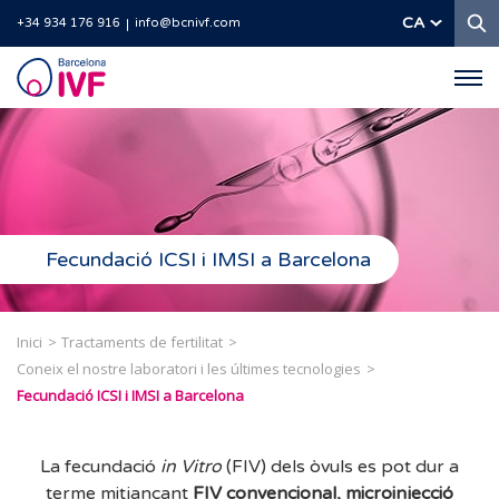
C
CA
+34 934 176 916
info@bcnivf.com
Barcelona
IVF
Fecundació ICSI i IMSI a Barcelona
Inici
Tractaments de fertilitat
Coneix el nostre laboratori i les últimes tecnologies
Fecundació ICSI i IMSI a Barcelona
La fecundació
in Vitro
(FIV) dels òvuls es pot dur a
terme mitjançant
FIV convencional, microinjecció