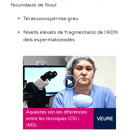
fecundació de l’òvul:
Teratozoospèrmia greu
Nivells elevats de fragmentació de l’ADN
dels espermatozoides
Aquestes són les diferències
entre les tècniques ICSI i
VEURE
IMSI.