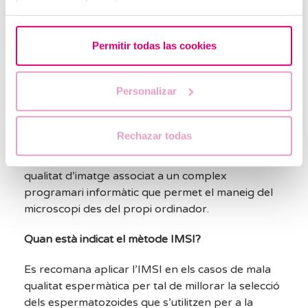
L’IMSI consisteix en la injecció intracitoplasmàtica
d’espermatozoides morfològicament seleccionats.
Permitir todas las cookies
Es diferencia de l’ICSI en que la selecció dels
espermatozoides es realitza a 8000 augments,
Personalizar
cosa que permet triar els millors
espermatozoides, millorant així significativament
el pronòstic reproductiu.
Rechazar todas
Per realitzar-la, cal un microscopi amb una gran
qualitat d’imatge associat a un complex
programari informàtic que permet el maneig del
microscopi des del propi ordinador.
Quan està indicat el mètode IMSI?
Es recomana aplicar l’IMSI en els casos de mala
qualitat espermàtica per tal de millorar la selecció
dels espermatozoides que s’utilitzen per a la