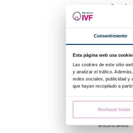
Otros fac
pueden inf
¿Puedo 
Consentimiento
baja?
Esta página web usa cookie
Si. La AMH es 
realizar una es
Las cookies de este sitio we
hecho de tener
y analizar el tráfico. Ademá
No obstante, si
redes sociales, publicidad y
asistida, valo
que hayan recopilado a parti
de óvulos disp
óvulos como su 
que esta estrec
Rechazar todas
Dentro de los t
encontramos: