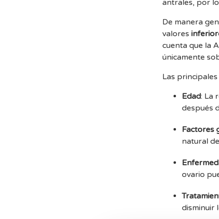
antrales, por l
De manera gene
valores
inferio
cuenta que la 
únicamente sob
Las principale
Edad
: La
después d
Factores 
natural de
Enfermeda
ovario pue
Tratamien
disminuir 