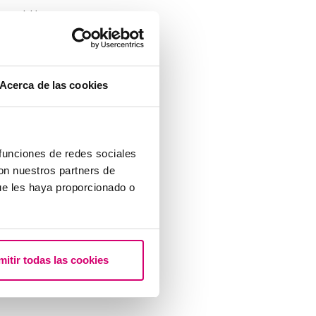
o también
AMH
Acerca de las cookies
 tenemos al
fertilidad y el
 funciones de redes sociales
n espontánea.
con nuestros partners de
eproducción
ue les haya proporcionado o
er menor número
a cantidad de
n la fertilidad
mitir todas las cookies
ca