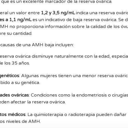
o que es un excelente marcador de la reserva ovárica.
ral un valor entre
1,2 y 3,5 ng/mL
indica una reserva ovári
res a 1,1 ng/mL
es un indicativo de baja reserva ovárica. Se 
AMH no proporciona información sobre la calidad de los óvu
re su cantidad.
s causas de una AMH baja incluyen:
 reserva ovárica disminuye naturalmente con la edad, especi
e los 35 años.
genéticos
: Algunas mujeres tienen una menor reserva ovári
bido a su genética.
des ováricas
: Condiciones como la endometriosis o cirugía
den afectar la reserva ovárica.
tos médicos
: La quimioterapia o radioterapia pueden dañar 
los niveles de AMH.