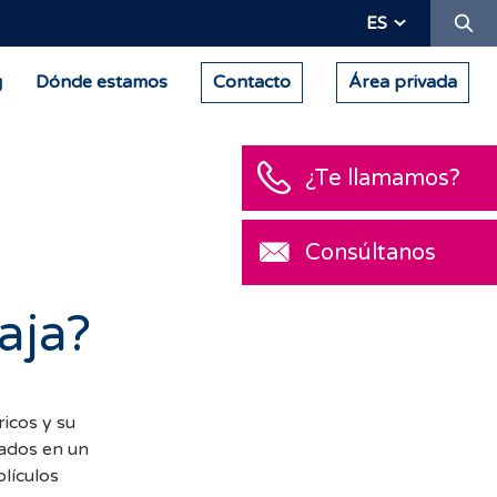
Bu
ES
g
Dónde estamos
Contacto
Área privada
¿Te llamamos?
Consúltanos
aja?
icos y su
tados en un
lículos