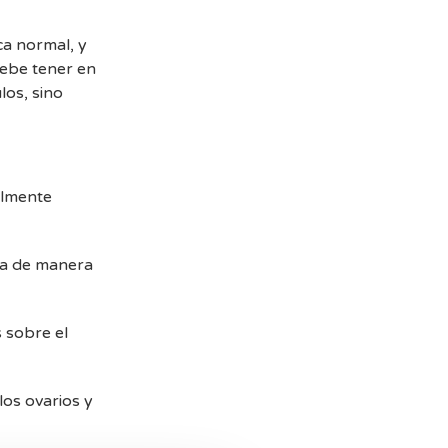
ca normal, y
debe tener en
los, sino
almente
ca de manera
s sobre el
los ovarios y