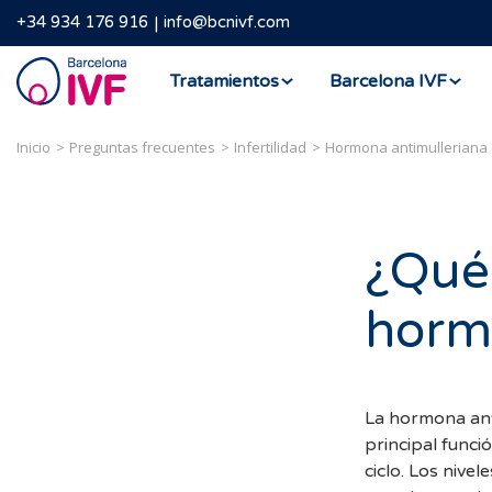
+34 934 176 916
info@bcnivf.com
Barcelona
Tratamientos
Barcelona IVF
IVF
Inicio
Preguntas frecuentes
Infertilidad
Hormona antimulleriana
¿Qué 
hormo
La hormona anti
principal funci
ciclo. Los nive