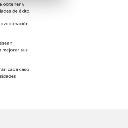
te obtener y
dades de éxito.
la ovodonación
desean
a mejorar sus
arán cada caso
esidades