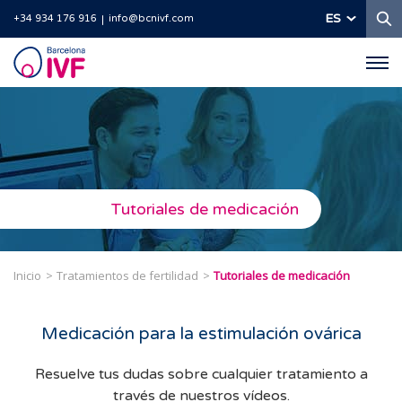
B
ES
+34 934 176 916
info@bcnivf.com
Barcelona
IVF
Tutoriales de medicación
Inicio
Tratamientos de fertilidad
Tutoriales de medicación
Medicación para la estimulación ovárica
Resuelve tus dudas sobre cualquier tratamiento a
través de nuestros vídeos.