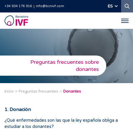
B
ES
+34 934 176 916
info@bcnivf.com
Barcelona
IVF
Preguntas frecuentes sobre
donantes
Inicio
Preguntas frecuentes
Donantes
1. Donación
¿Qué enfermedades son las que la ley española obliga a
estudiar a los donantes?