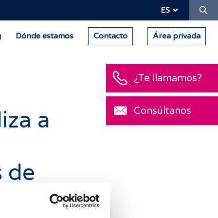
Bu
ES
g
Dónde estamos
Contacto
Área privada
¿Te llamamos?
Consúltanos
iza a
s de