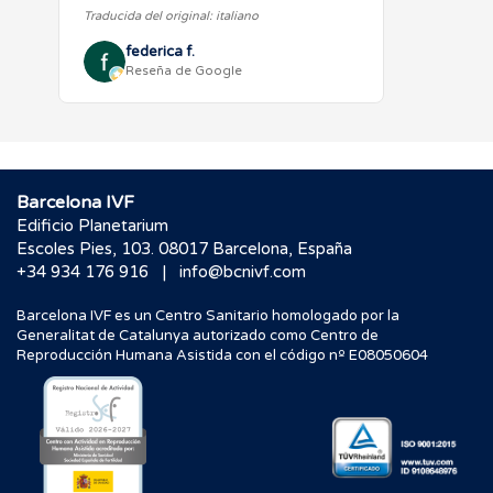
Traducida del original: italiano
principio…
federica f.
Reseña de Google
Barcelona IVF
Edificio Planetarium
Escoles Pies, 103. 08017 Barcelona, España
|
+34 934 176 916
info@bcnivf.com
Barcelona IVF es un Centro Sanitario homologado por la
Generalitat de Catalunya autorizado como Centro de
Reproducción Humana Asistida con el código nº E08050604