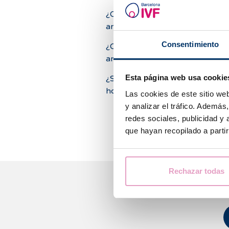
¿Qué sucede si tengo la hormo
antimulleriana baja?
Consentimiento
¿Qué sucede si tengo la hormo
antimulleriana alta?
Esta página web usa cookie
¿Se pueden mejorar los niveles
hormona antimulleriana bajos?
Las cookies de este sitio we
y analizar el tráfico. Ademá
redes sociales, publicidad y
que hayan recopilado a parti
Rechazar todas