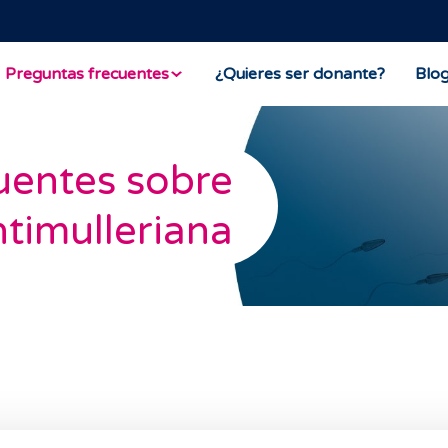
Preguntas frecuentes
¿Quieres ser donante?
Blo
uentes sobre
timulleriana