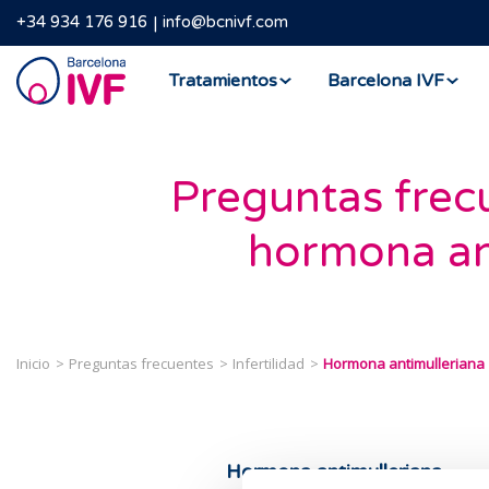
+34 934 176 916
info@bcnivf.com
Barcelona
Tratamientos
Barcelona IVF
IVF
Preguntas frec
hormona an
Inicio
Preguntas frecuentes
Infertilidad
Hormona antimulleriana
Hormona antimulleriana