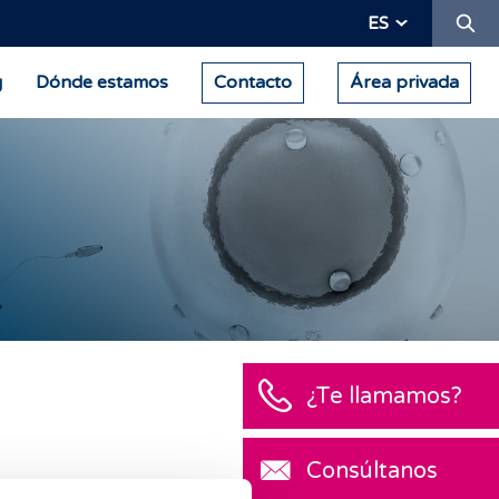
Bu
ES
g
Dónde estamos
Contacto
Área privada
¿Te llamamos?
Consúltanos