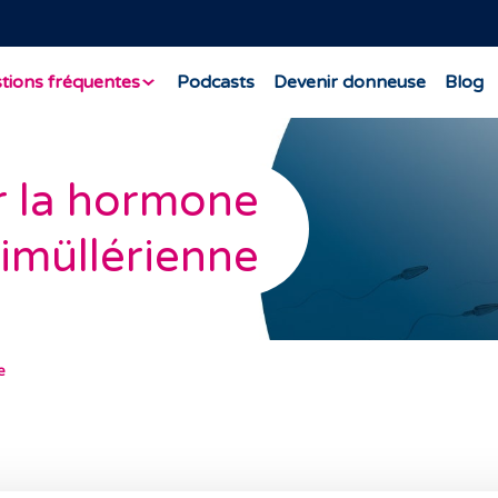
tions fréquentes
Podcasts
Devenir donneuse
Blog
r la hormone
imüllérienne
e