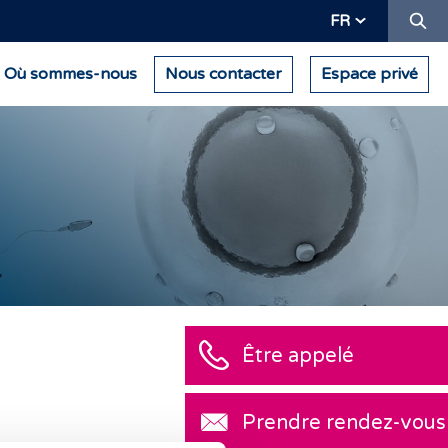
Re
FR
Où sommes-nous
Nous contacter
Espace privé
Être appelé
Prendre rendez-vous