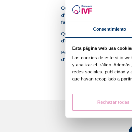
Que se passe-t-il si mon taux
d’hormone antimüllérienne est
faible ?
Consentimiento
Que signifie un taux élevé
d'hormone antimüllérienne ?
Esta página web usa cookie
Peut-on améliorer des taux bas
Las cookies de este sitio we
d’hormone antimüllérienne ?
y analizar el tráfico. Ademá
redes sociales, publicidad y
que hayan recopilado a parti
Rechazar todas
Nous 