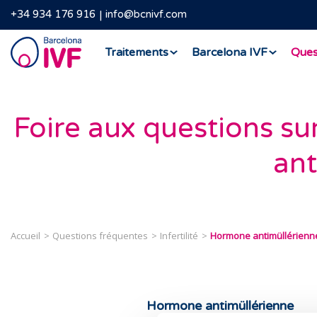
+34 934 176 916
info@bcnivf.com
Barcelona
Traitements
Barcelona IVF
Ques
IVF
Foire aux questions su
ant
Accueil
Questions fréquentes
Infertilité
Hormone antimüllérienn
Hormone antimüllérienne