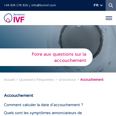
R
FR
+34 934 176 916
info@bcnivf.com
Barcelona
IVF
Foire aux questions sur la
accouchement
Accueil
Questions fréquentes
Grossesse
Accouchement
Accouchement
Comment calculer la date d’accouchement ?
Quels sont les symptômes annonciateurs de