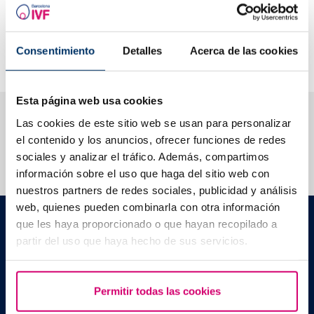
recommandée ?
Combien de temps les ovocytes peuvent-ils être congelés ?
La vitrification des ovocytes peut-elle provoquer des
Consentimiento
Detalles
Acerca de las cookies
problèmes lors de la grossesse ?
Esta página web usa cookies
Nous vous aidons à trouver les réponses à vos
Las cookies de este sitio web se usan para personalizar
questions
el contenido y los anuncios, ofrecer funciones de redes
sociales y analizar el tráfico. Además, compartimos
información sobre el uso que haga del sitio web con
nuestros partners de redes sociales, publicidad y análisis
web, quienes pueden combinarla con otra información
Barcelona IVF
que les haya proporcionado o que hayan recopilado a
Edificio Planetarium
partir del uso que haya hecho de sus servicios.
Escoles Pies, 103. 08017 Barcelona, España
|
+34 934 176 916
info@bcnivf.com
Barcelona IVF est un établissement de santé homologué par la
Permitir todas las cookies
Generalitat de Catalunya agréé comme Centre de Procréation