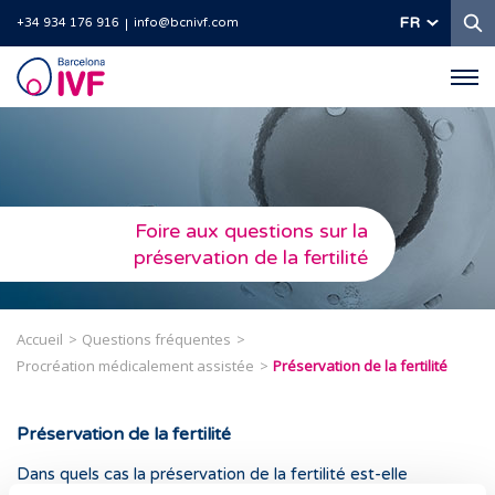
R
FR
+34 934 176 916
info@bcnivf.com
Barcelona
IVF
Foire aux questions sur la
préservation de la fertilité
Accueil
Questions fréquentes
Procréation médicalement assistée
Préservation de la fertilité
Préservation de la fertilité
Dans quels cas la préservation de la fertilité est-elle