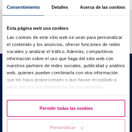
Consentimiento
Detalles
Acerca de las cookies
Nous vous aidons à trouver les réponses à vos
questions
Esta página web usa cookies
Las cookies de este sitio web se usan para personalizar
el contenido y los anuncios, ofrecer funciones de redes
sociales y analizar el tráfico. Además, compartimos
información sobre el uso que haga del sitio web con
Barcelona IVF
nuestros partners de redes sociales, publicidad y análisis
Edificio Planetarium
web, quienes pueden combinarla con otra información
Escoles Pies, 103. 08017 Barcelona, España
que les haya proporcionado o que hayan recopilado a
|
+34 934 176 916
info@bcnivf.com
partir del uso que haya hecho de sus servicios.
Barcelona IVF est un établissement de santé homologué par la
Generalitat de Catalunya agréé comme Centre de Procréation
Médicalement Assistée sous le nº E08050604.
Permitir todas las cookies
Personalizar