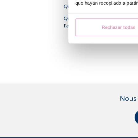
que hayan recopilado a parti
Quand l’embryon est-il visible ?
Quelle est la meilleure alternativ
l’amniocentèse ?
Rechazar todas
Nous 