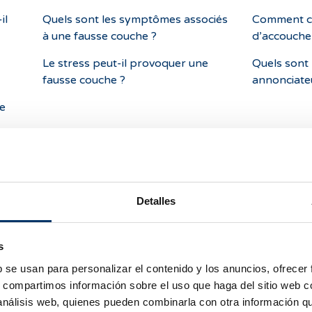
il
Quels sont les symptômes associés
Comment ca
à une fausse couche ?
d’accouche
Le stress peut-il provoquer une
Quels sont
fausse couche ?
annonciate
se
elle
Detalles
 est-
s
b se usan para personalizar el contenido y los anuncios, ofrecer
s, compartimos información sobre el uso que haga del sitio web 
 análisis web, quienes pueden combinarla con otra información q