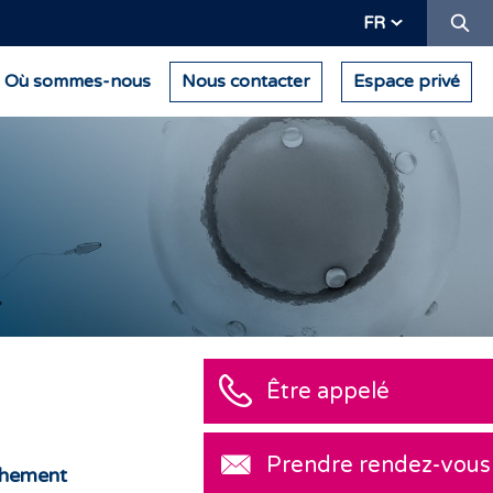
Re
FR
Où sommes-nous
Nous contacter
Espace privé
Être appelé
Prendre rendez-vous
chement