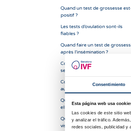
Quand un test de grossesse est-
positif ?
Les tests d’ovulation sont-ils
fiables ?
Quand faire un test de grosses
après l’insémination ?
Comment savoir à combien de
semaines de grossesse je suis ?
Comment la grossesse évolue-t-
Consentimiento
au fil des semaines ?
Quand la première échographie
Esta página web usa cookie
elle réalisée ?
Las cookies de este sitio we
Quand le sac gestationnel est-il
y analizar el tráfico. Ademá
visible ?
redes sociales, publicidad y