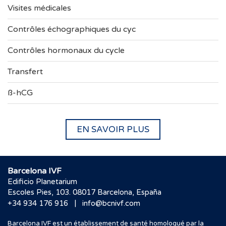
Visites médicales
Contrôles échographiques du cyc
Contrôles hormonaux du cycle
Transfert
ß-hCG
EN SAVOIR PLUS
Barcelona IVF
Edificio Planetarium
Escoles Pies, 103. 08017 Barcelona, España
|
+34 934 176 916
info@bcnivf.com
Barcelona IVF est un établissement de santé homologué par la