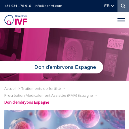
R
FR
+34 934 176 916
info@bcnivf.com
Barcelona
IVF
Don d’embryons Espagne
Accueil
Traitements de fertilité
Procréation Médicalement Assistée (PMA) Espagne
Don d’embryons Espagne