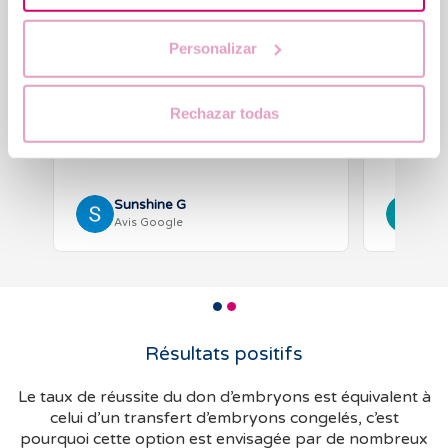
★★★★★
★★★★
Personalizar
Après un parcours pma en France qui
Équipe au
s’était soldé notamment par des
au 2ème e
interruptions , j ai réussi grâce à la
petite Elé
Rechazar todas
clinique IVF à devenir maman via un don
d’embryon! Les membres de la clinique
Lire l’avis complet
ont tous été chaleureux et…
Sunshine G
Isa
Avis Google
Avi
Résultats positifs
Le taux de réussite du don d’embryons est équivalent à
celui d’un transfert d’embryons congelés, c’est
pourquoi cette option est envisagée par de nombreux