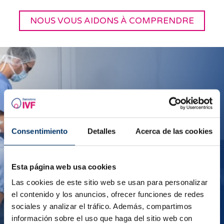
NOUS VOUS AIDONS À COMPRENDRE
Rejoignez notre équipe !
Nous nous distinguons par un service personnalisé
Consentimiento
Detalles
Acerca de las cookies
et proche de nos patientes, par le
professionnalisme de nos traitements et par notre
engagement en faveur de l’excellence.
Esta página web usa cookies
Faites-nous parvenir votre CV si vous souhaitez
Las cookies de este sitio web se usan para personalizar
vous former avec nous et aider de nombreuses
el contenido y los anuncios, ofrecer funciones de redes
femmes à réaliser leurs rêves.
sociales y analizar el tráfico. Además, compartimos
información sobre el uso que haga del sitio web con
FAITES-NOUS PARVENIR VOTRE CV