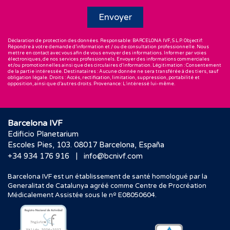
Déclaration de protection des données. Responsable: BARCELONA IVF, S.L.P. Objectif:
Répondre à votre demande d’information et / ou de consultation professionnelle. Nous
mettre en contact avec vous afin de vous envoyer des informations. Informer par voies
électroniques, de nos services professionnels. Envoyer des informations commerciales
et/ou promotionnelles ainsi que des circulaires d’information. Légitimation : Consentement
de la partie intéressée. Destinataires : Aucune donnée ne sera transférée à des tiers, sauf
obligation légale. Droits : Accès, rectification, limitation, suppression, portabilité et
opposition, ainsi que d’autres droits. Provenance: L´intéressé lui-même.
Barcelona IVF
Edificio Planetarium
Escoles Pies, 103. 08017 Barcelona, España
|
+34 934 176 916
info@bcnivf.com
Barcelona IVF est un établissement de santé homologué par la
Generalitat de Catalunya agréé comme Centre de Procréation
Médicalement Assistée sous le nº E08050604.