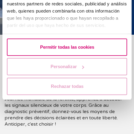
nuestros partners de redes sociales, publicidad y análisis
web, quienes pueden combinarla con otra información
que les haya proporcionado o que hayan recopilado a
partir del uso que haya hecho de sus servicios.
Blog
Permitir todas las cookies
La fertilité vue sous un angle positif : les signes
qui indiquent que tout va bien (et quand il
Personalizar
convient d'agir)
Prendre soin de sa santé reproductive va bien au-delà
Rechazar todas
d'un désir de grossesse immédiat. À l'occasion de la
Journée mondiale de la fertilité, apprenez à décoder
les signaux silencieux de votre corps. Grâce au
diagnostic préventif, donnez-vous les moyens de
prendre des décisions éclairées et en toute liberté.
Anticiper, c'est choisir !