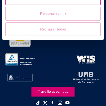
Barcelona IVF est un établissement de santé homologué par la
Generalitat de Catalunya agréé comme Centre de Procréation
Médicalement Assistée sous le nº E08050604.
Personalizar
Rechazar todas
Travaille avec nous
Facebook
Instagram
Youtube
TikTok
Twitter