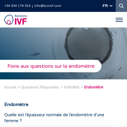
R
FR
+34 934 176 916
info@bcnivf.com
Barcelona
IVF
Foire aux questions sur la endomètre
Accueil
Questions fréquentes
Infertilité
Endomètre
Endomètre
Quelle est l’épaisseur normale de l’endomètre d’une
femme ?