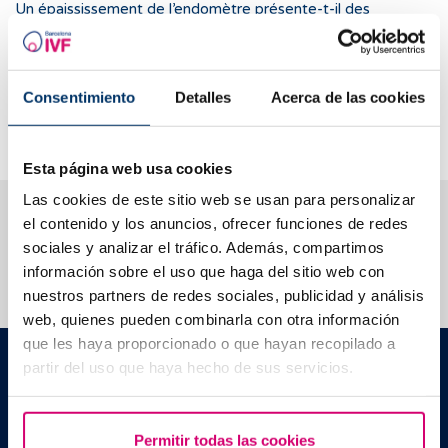
Un épaississement de l’endomètre présente-t-il des
risques ?
Quels sont les symptômes associés à une obstruction des
trompes de Fallope ?
Consentimiento
Detalles
Acerca de las cookies
Quelles sont les causes d’une obstruction des trompes de
Fallope ?
Esta página web usa cookies
Las cookies de este sitio web se usan para personalizar
Nous vous aidons à trouver les réponses à vos
el contenido y los anuncios, ofrecer funciones de redes
questions
sociales y analizar el tráfico. Además, compartimos
información sobre el uso que haga del sitio web con
nuestros partners de redes sociales, publicidad y análisis
web, quienes pueden combinarla con otra información
que les haya proporcionado o que hayan recopilado a
Barcelona IVF
partir del uso que haya hecho de sus servicios.
Edificio Planetarium
Escoles Pies, 103. 08017 Barcelona, España
|
+34 934 176 916
info@bcnivf.com
Permitir todas las cookies