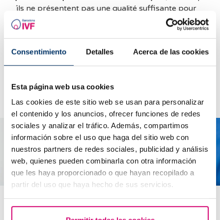
´ils ne présentent pas une qualité suffisante pour
donner lieu à une grossesse. En revanche,
les
embryons qui atteignent le cinquième jour, soit le
stade de blastocyste, sont ceux qui ont le plus de
Consentimiento
Detalles
Acerca de las cookies
chances de donner lieu à une grossesse.
Esta página web usa cookies
Las cookies de este sitio web se usan para personalizar
el contenido y los anuncios, ofrecer funciones de redes
sociales y analizar el tráfico. Además, compartimos
información sobre el uso que haga del sitio web con
nuestros partners de redes sociales, publicidad y análisis
web, quienes pueden combinarla con otra información
que les haya proporcionado o que hayan recopilado a
Transfert et congélation des blastocystes
partir del uso que haya hecho de sus servicios.
Combien d’embryons faut-il transférer au stade
de blastocyste ?
Permitir todas las cookies