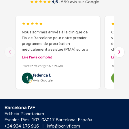
★★★★★
4,5
· 559 avis sur Google
★★★★★
★★★★
Nous sommes arrivés à la clinique de
Ce fut un
FIV de Barcelone pour notre premier
y avons r
programme de procréation
de nous d
médicalement assistée (PMA) suite à
cliniques
une anomalie chromosomique féminine,
renseignés
Lire l’avis complet
Lire l’avis
découverte après de nombreuses
différence
Traduit de l’original : italien
Traduit de l’
fausses couches…
federica f.
Ely
Avis Google
Avi
Barcelona IVF
Edificio Planetarium
Escoles Pies, 103. 08017 Barcelona, España
|
+34 934 176 916
info@bcnivf.com