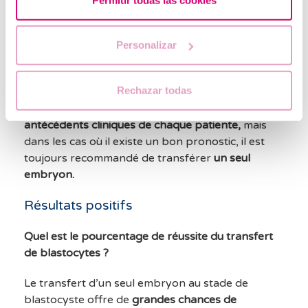
La culture jusqu’au stade de blastocyste nous
permet de sélectionner des embryons présentant
Personalizar
un plus grand potentiel d’implantation, ce qui
nous permet d’adopter une attitude plus
Rechazar todas
prudente concernant la décision du nombre
d’embryons à transférer. Cela
dépend des
antécédents cliniques de chaque patiente,
mais
dans les cas où il existe un bon pronostic, il est
toujours recommandé de transférer
un seul
embryon.
Résultats positifs
Quel est le pourcentage de réussite du transfert
de blastocytes ?
Le transfert d’un seul embryon au stade de
blastocyste offre de
grandes chances de