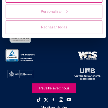
Generalitat de Catalunya agréé comme Centre de Procréation
Médicalement Assistée sous le nº E08050604.
Personalizar
Rechazar todas
Travaille avec nous
Facebook
Instagram
Youtube
TikTok
Twitter
Mentions légales