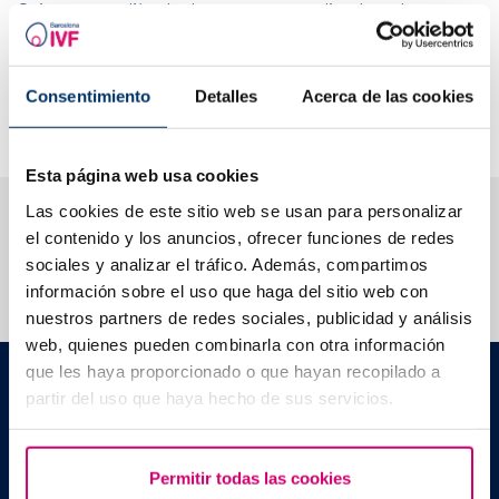
Qu’est-ce que l’étude des porteurs pour l’analyse des
mutations dans l’ADN et à quoi sert-elle aux donneurs?
En quoi consiste le matching génétique et quand s’applique-
t-il?
Consentimiento
Detalles
Acerca de las cookies
Existe-t-il un nombre limité de dons ?
Esta página web usa cookies
Nous vous aidons à trouver les réponses à vos
Las cookies de este sitio web se usan para personalizar
questions
el contenido y los anuncios, ofrecer funciones de redes
sociales y analizar el tráfico. Además, compartimos
información sobre el uso que haga del sitio web con
nuestros partners de redes sociales, publicidad y análisis
web, quienes pueden combinarla con otra información
que les haya proporcionado o que hayan recopilado a
Barcelona IVF
partir del uso que haya hecho de sus servicios.
Edificio Planetarium
Escoles Pies, 103. 08017 Barcelona, España
|
+34 934 176 916
info@bcnivf.com
Permitir todas las cookies
Barcelona IVF est un établissement de santé homologué par la