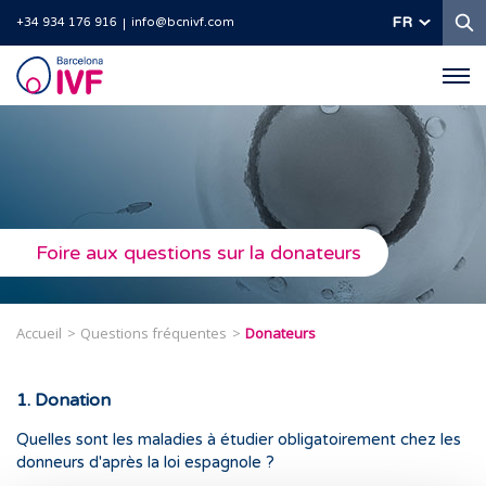
R
FR
+34 934 176 916
info@bcnivf.com
Barcelona
IVF
Foire aux questions sur la donateurs
Accueil
Questions fréquentes
Donateurs
1. Donation
Quelles sont les maladies à étudier obligatoirement chez les
donneurs d'après la loi espagnole ?