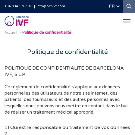
R
FR
+34 934 176 916
info@bcnivf.com
Barcelona
IVF
Accueil
Politique de confidentialité
Politique de confidentialité
POLITIQUE DE CONFIDENTIALITÉ DE BARCELONA
IVF, S.L.P
Ce règlement de confidentialité s´applique aux données
personnelles des utilisateurs de notre site internet, des
patients, des fournisseurs et des autres personnes avec
lesquelles nous pouvons nous mettre en contact dans le but
de réaliser un traitement médical approprié.
1) Qui est le responsable du traitement de vos données
?