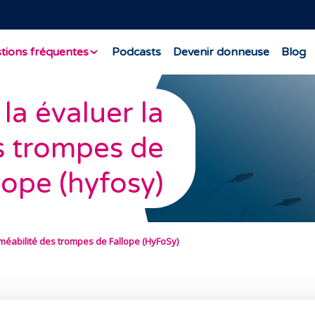
tions fréquentes
Podcasts
Devenir donneuse
Blog
la évaluer la
s trompes de
lope (hyfosy)
méabilité des trompes de Fallope (HyFoSy)