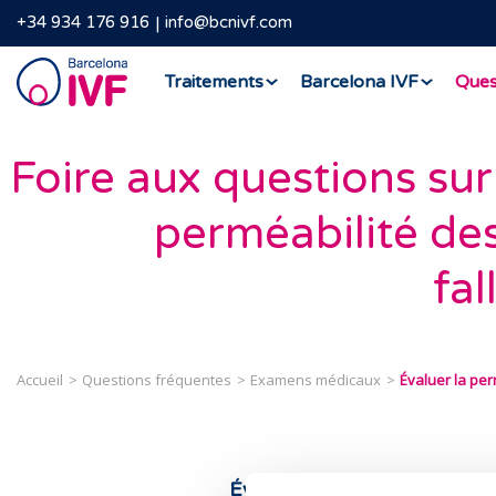
+34 934 176 916
info@bcnivf.com
Barcelona
Traitements
Barcelona IVF
Ques
IVF
Foire aux questions sur 
perméabilité de
fal
Accueil
Questions fréquentes
Examens médicaux
Évaluer la per
Évaluer la perméabilité des