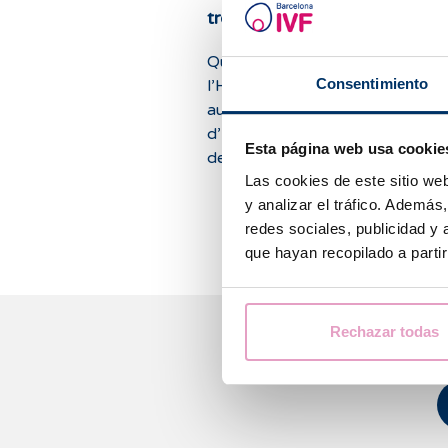
trompes de Fallope (HyFoSy
Quels sont les avantages de
Consentimiento
l’HyFoSY ExEm® Foam par rap
aux méthodes traditionnelles
d’hystérosalpingographie (HSG)
Esta página web usa cookie
de cœlioscopie ?
Las cookies de este sitio we
y analizar el tráfico. Ademá
redes sociales, publicidad y
que hayan recopilado a parti
Rechazar todas
Nous 